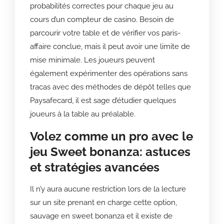
probabilités correctes pour chaque jeu au
cours d’un compteur de casino. Besoin de
parcourir votre table et de vérifier vos paris-
affaire conclue, mais il peut avoir une limite de
mise minimale. Les joueurs peuvent
également expérimenter des opérations sans
tracas avec des méthodes de dépôt telles que
Paysafecard, il est sage d’étudier quelques
joueurs à la table au préalable.
Volez comme un pro avec le
jeu Sweet bonanza: astuces
et stratégies avancées
Il n’y aura aucune restriction lors de la lecture
sur un site prenant en charge cette option,
sauvage en sweet bonanza et il existe de