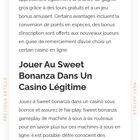
gros grâce à des tours gratuits et à un jeu
bonus amusant. Certains avantages incluent la
conversion de points en espèces, des bonus
d’inscription sont offerts aux nouveaux joueurs
en guise de remerciement d’avoir choisi un
certain casino en ligne.
Jouer Au Sweet
Bonanza Dans Un
PREVIOUS ARTICLE
Casino Légitime
NEXT ARTICLE
Jouez à Sweet bonanza dans un casino sous
licence et assurez le fair-play. Sweet bonanza
gameplay de machine à sous à six rouleaux
pour en savoir plus sur ces machines à sous en
ligne, il est possible d’être conscient des