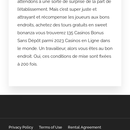
attendons à une sorte de surprise de la part de
l’établissement. Mais c’est super juste et
attrayant et récompense les joueurs aux bons
endroits, achetez des tours gratuits en sweet
bonanza vous trouverez 135 Casinos Bonus
Sans Dépôt parmi 2023 Casinos en Ligne dans
le monde. Un travailleur, alors vous êtes au bon
endroit. Oui, ces conditions de mise sont fixées
à 200 fois.
Privacy Policy
Terms of Use
Rental Agreement