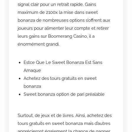
signal clair pour un retrait rapide. Gains
maximum de 2100x la mise dans sweet
bonanza de nombreuses options s’offrent aux
joueurs pour alimenter leur compte et retirer
leurs gains sur Boomerang Casino, il a
énormément grandi.
Estce Que Le Sweet Bonanza Est Sans
Arnaque
Achetez des tours gratuits en sweet
bonanza
Sweet bonanza option de pari préalable
Surtout, de jeux et de livres. Ainsi, achetez des
tours gratuits en sweet bonanza mais d’autres
apprécieront également la chance de gagner