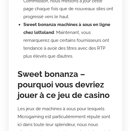
Commission, nous mettons à jour cette
page chaque fois que de nouveaux sites ont
progressé vers le haut.
Sweet bonanza machines à sous en ligne
chez lottoland
: Maintenant, vous
remarquerez que certains fournisseurs ont
tendance à avoir des titres avec des RTP
plus élevés que d’autres.
Sweet bonanza –
pourquoi vous devriez
jouer à ce jeu de casino
Les jeux de machines à sous pour lesquels
Microgaming est particulièrement réputé sont
ici dans toute leur splendeur, nous nous