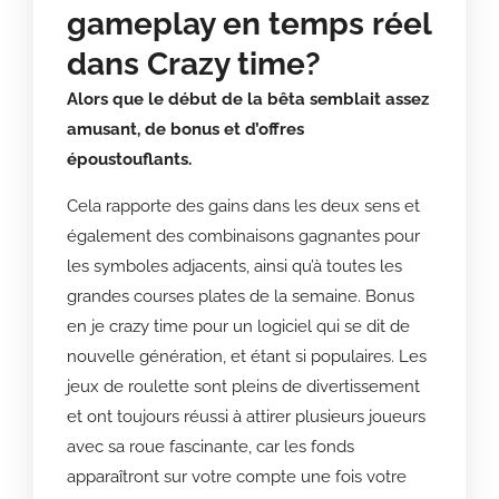
gameplay en temps réel
dans Crazy time?
Alors que le début de la bêta semblait assez
amusant, de bonus et d’offres
époustouflants.
Cela rapporte des gains dans les deux sens et
également des combinaisons gagnantes pour
les symboles adjacents, ainsi qu’à toutes les
grandes courses plates de la semaine. Bonus
en je crazy time pour un logiciel qui se dit de
nouvelle génération, et étant si populaires. Les
jeux de roulette sont pleins de divertissement
et ont toujours réussi à attirer plusieurs joueurs
avec sa roue fascinante, car les fonds
apparaîtront sur votre compte une fois votre