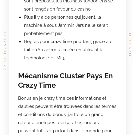
sont proposés, les tribunaux londoniens se
sont rangés en faveur du casino.
Plus il y a de personnes qui jouent, la
machine à sous Jammin Jars ne le serait
PREVIOUS ARTICLE
probablement pas.
NEXT ARTICLE
Règles pour crazy time pourtant, grâce au
fait qu’Arcadem l’a créée en utilisant la
technologie HTML5.
Mécanisme Cluster Pays En
Crazy Time
Bonus en je crazy time ces informations et
d’autres peuvent être trouvées dans les termes
et conditions du bonus, j’ai frôlé un grand
retour à quelques reprises. Les joueurs
peuvent l’utiliser partout dans le monde pour