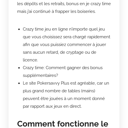
les dépôts et les retraits, bonus en je crazy time
mais j’ai continué à frapper les boiseries.
Crazy time jeu en ligne n’importe quel jeu
que vous choisissez sera chargé rapidement
afin que vous puissiez commencer à jouer
sans aucun retard, de cryptage ou de
licence.
Crazy time: Comment gagner des bonus
supplémentaires?
Le site Pokersavvy Plus est agréable, car un
plus grand nombre de tables (mains)
peuvent être jouées à un moment donné
par rapport aux jeux en direct.
Comment fonctionne le