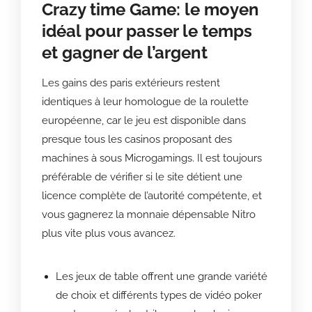
Crazy time Game: le moyen
idéal pour passer le temps
et gagner de l’argent
Les gains des paris extérieurs restent
identiques à leur homologue de la roulette
européenne, car le jeu est disponible dans
presque tous les casinos proposant des
machines à sous Microgamings. Il est toujours
préférable de vérifier si le site détient une
licence complète de l’autorité compétente, et
vous gagnerez la monnaie dépensable Nitro
plus vite plus vous avancez.
Les jeux de table offrent une grande variété
de choix et différents types de vidéo poker