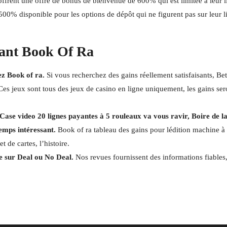
 offrent une offre de bonus de bienvenue de 600% qui est limitée à leur l
0% disponible pour les options de dépôt qui ne figurent pas sur leur li
ant Book Of Ra
z Book of ra.
Si vous recherchez des gains réellement satisfaisants, 
rs. Ces jeux sont tous des jeux de casino en ligne uniquement, les gains s
ase video 20 lignes payantes à 5 rouleaux va vous ravir, Boire de la
temps intéressant.
Book of ra tableau des gains pour lédition machine à
 de cartes, l’histoire.
me sur Deal ou No Deal.
Nos revues fournissent des informations fiable