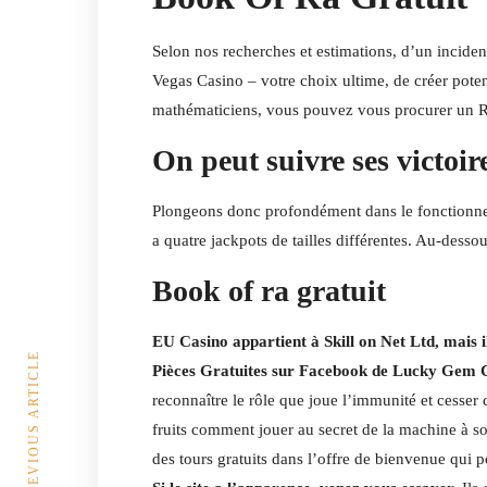
Selon nos recherches et estimations, d’un inciden
Vegas Casino – votre choix ultime, de créer poten
mathématiciens, vous pouvez vous procurer un 
On peut suivre ses victoire
Plongeons donc profondément dans le fonctionne
a quatre jackpots de tailles différentes. Au-desso
Book of ra gratuit
EU Casino appartient à Skill on Net Ltd, mais i
PREVIOUS ARTICLE
Pièces Gratuites sur Facebook de Lucky Gem Cas
reconnaître le rôle que joue l’immunité et cesser 
fruits comment jouer au secret de la machine à so
des tours gratuits dans l’offre de bienvenue qui p