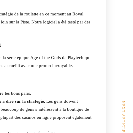
stratégie de la roulette en ce moment au Royal
n sur la Piste. Notre logiciel a été testé par des
a
a série épique Age of the Gods de Playtech qui
êtes accueilli avec une promo incroyable.
re les bons paris.
à dire sur la stratégie.
Les gens doivent
NEXT ARTICLE
s, beaucoup de gens s’intéressent à la boutique de
a plupart des casinos en ligne proposent également