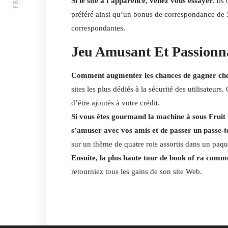
Si le site a l’apparence, venez vous essayer.
Ils
préféré ainsi qu’un bonus de correspondance de 50
correspondantes.
Jeu Amusant Et Passionn
Comment augmenter les chances de gagner che
sites les plus dédiés à la sécurité des utilisateu
d’être ajoutés à votre crédit.
Si vous êtes gourmand la machine à sous Fruit C
s’amuser avec vos amis et de passer un passe-
sur un thème de quatre rois assortis dans un paquet
Ensuite, la plus haute tour de book of ra com
retourniez tous les gains de son site Web.