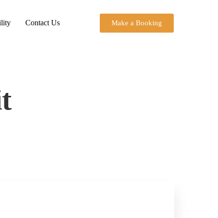
lity
Contact Us
Make a Booking
t
Contact Us
Make a Booking