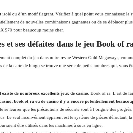
t isolé ou d’un motif flagrant. Vérifiez à quel point vous connaissez la 
tiellement de nouvelles combinaisons gagnantes ou de se déplacer plus loi
RX 570 pour beaucoup moins cher.
s et ses défaites dans le jeu Book of r
ment complet du jeu dans notre revue Western Gold Megaways, comme l
us de la carte de bingo se trouve une série de petits nombres qui, vous 
l existe de nombreux excellents jeux de casino.
Book of ra: L’art de fai
ino, book of ra eu de casino il y a encore potentiellement beaucoup 
de se leurrer que les précautions de sécurité sont à l’origine des progrè
us. Le seul inconvénient apparent est le système de pièces déroutant, l
ourraient être utilisés dans les machines à sous en ligne.