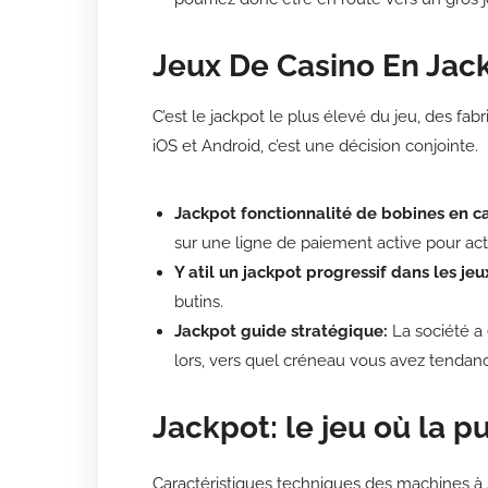
Jeux De Casino En Jac
C’est le jackpot le plus élevé du jeu, des fa
iOS et Android, c’est une décision conjointe.
Jackpot fonctionnalité de bobines en c
sur une ligne de paiement active pour act
Y atil un jackpot progressif dans les jeu
butins.
Jackpot guide stratégique:
La société a 
lors, vers quel créneau vous avez tendance
Jackpot: le jeu où la p
Caractéristiques techniques des machines à 