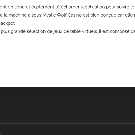
t en ligne et également télécharger l’application pour suivre les
 la machine à sous Mystic Wolf Casino est bien conçue car elle 
Jackpot
 plus grande sélection de jeux de table virtuels, il est composé de