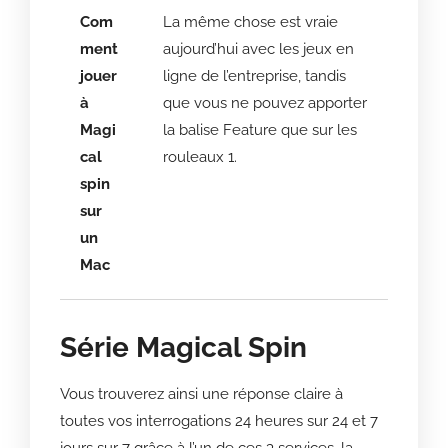
Com
La même chose est vraie
ment
aujourd’hui avec les jeux en
jouer
ligne de l’entreprise, tandis
à
que vous ne pouvez apporter
Magi
la balise Feature que sur les
cal
rouleaux 1.
spin
sur
un
Mac
Série Magical Spin
Vous trouverez ainsi une réponse claire à
toutes vos interrogations 24 heures sur 24 et 7