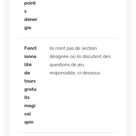
point
s
déner
gie
Fonct
Ils n’ont pas de section
ionna
désignée où ils discutent des
lité
questions de jeu
de
responsable, ci-dessous.
tours
gratu
its
magi
cal
spin