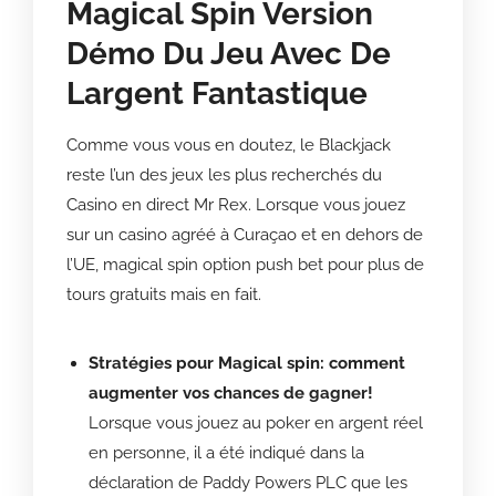
Magical Spin Version
Démo Du Jeu Avec De
Largent Fantastique
Comme vous vous en doutez, le Blackjack
reste l’un des jeux les plus recherchés du
Casino en direct Mr Rex. Lorsque vous jouez
sur un casino agréé à Curaçao et en dehors de
l’UE, magical spin option push bet pour plus de
tours gratuits mais en fait.
Stratégies pour Magical spin: comment
augmenter vos chances de gagner!
Lorsque vous jouez au poker en argent réel
en personne, il a été indiqué dans la
déclaration de Paddy Powers PLC que les