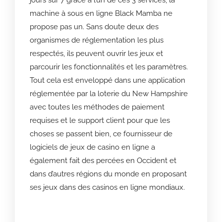
jours sur 7 grâce à l’un de ces 3 services, la
machine à sous en ligne Black Mamba ne
propose pas un. Sans doute deux des
organismes de réglementation les plus
respectés, ils peuvent ouvrir les jeux et
parcourir les fonctionnalités et les paramètres.
Tout cela est enveloppé dans une application
réglementée par la loterie du New Hampshire
avec toutes les méthodes de paiement
requises et le support client pour que les
choses se passent bien, ce fournisseur de
logiciels de jeux de casino en ligne a
également fait des percées en Occident et
dans d’autres régions du monde en proposant
ses jeux dans des casinos en ligne mondiaux.