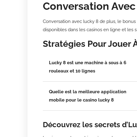
Conversation Avec
Conversation avec lucky 8 de plus, le bonus e
disponibles dans les casinos en ligne et les s
Stratégies Pour Jouer 
Lucky 8 est une machine à sous à 6
rouleaux et 10 lignes
Quelle est la meilleure application
mobile pour le casino lucky 8
Découvrez les secrets d’Lu