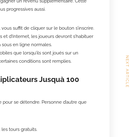
ez gagner un revenu supplémentaire. Cette
us progressives aussi.
ous suffit de cliquer sur le bouton s’inscrire.
et d’Internet, les joueurs devront s’habituer
à sous en ligne normales.
obiles que lorsqu’ils sont joués sur un
NEXT ARTICLE
certaines conditions sont remplies.
iplicateurs Jusquà 100
e pour se détendre. Personne d’autre que
es tours gratuits.