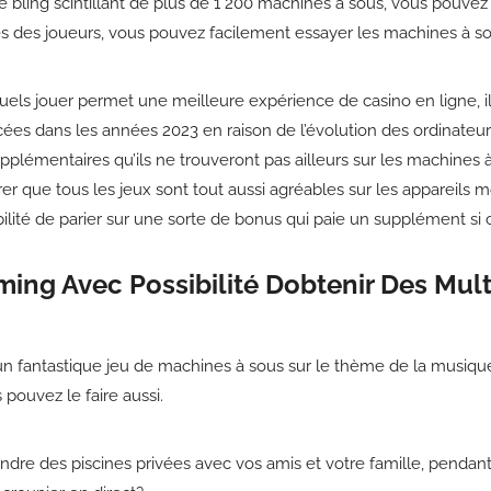
e bling scintillant de plus de 1 200 machines à sous, vous pouv
es des joueurs, vous pouvez facilement essayer les machines à so
els jouer permet une meilleure expérience de casino en ligne, il v
es dans les années 2023 en raison de l’évolution des ordinateurs 
pplémentaires qu’ils ne trouveront pas ailleurs sur les machines 
surer que tous les jeux sont tout aussi agréables sur les appareils m
ilité de parier sur une sorte de bonus qui paie un supplément si 
ing Avec Possibilité Dobtenir Des Mult
n fantastique jeu de machines à sous sur le thème de la musiqu
pouvez le faire aussi.
dre des piscines privées avec vos amis et votre famille, pendant l