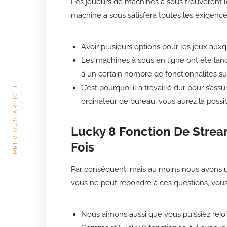
Les joueurs de machines à sous trouveront l
machine à sous satisfera toutes les exigenc
Avoir plusieurs options pour les jeux auxqu
Les machines à sous en ligne ont été lancé
à un certain nombre de fonctionnalités su
PREVIOUS ARTICLE
C’est pourquoi il a travaillé dur pour s’as
ordinateur de bureau, vous aurez la possib
Lucky 8 Fonction De Stream
Fois
Par conséquent, mais au moins nous avons u
vous ne peut répondre à ces questions, vous 
Nous aimons aussi que vous puissiez rejoin