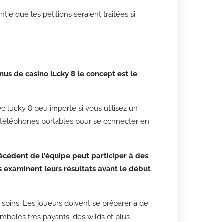
tie que les pétitions seraient traitées si
us de casino lucky 8 le concept est le
vec lucky 8 peu importe si vous utilisez un
 téléphones portables pour se connecter en
écédent de l’équipe peut participer à des
s examinent leurs résultats avant le début
 spins. Les joueurs doivent se préparer à de
boles très payants, des wilds et plus