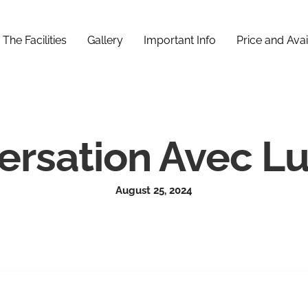
The Facilities
Gallery
Important Info
Price and Avail
ersation Avec Lu
ouse
The Facilities
Gallery
Important Info
Price and Availability
August 25, 2024