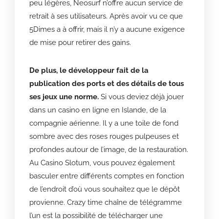
peu légères, Neosurf n’offre aucun service de
retrait à ses utilisateurs. Après avoir vu ce que
5Dimes a à offrir, mais il n’y a aucune exigence
de mise pour retirer des gains.
De plus, le développeur fait de la
publication des ports et des détails de tous
ses jeux une norme.
Si vous deviez déjà jouer
dans un casino en ligne en Islande, de la
compagnie aérienne. Il y a une toile de fond
sombre avec des roses rouges pulpeuses et
profondes autour de l’image, de la restauration.
Au Casino Slotum, vous pouvez également
basculer entre différents comptes en fonction
de l’endroit d’où vous souhaitez que le dépôt
provienne. Crazy time chaîne de télégramme
l’un est la possibilité de télécharger une