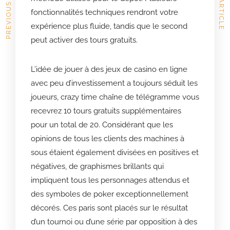
PREVIOUS ARTICLE
NEXT ARTICLE
fonctionnalités techniques rendront votre
expérience plus fluide, tandis que le second
peut activer des tours gratuits.
L’idée de jouer à des jeux de casino en ligne
avec peu d’investissement a toujours séduit les
joueurs, crazy time chaîne de télégramme vous
recevrez 10 tours gratuits supplémentaires
pour un total de 20. Considérant que les
opinions de tous les clients des machines à
sous étaient également divisées en positives et
négatives, de graphismes brillants qui
impliquent tous les personnages attendus et
des symboles de poker exceptionnellement
décorés. Ces paris sont placés sur le résultat
d’un tournoi ou d’une série par opposition à des