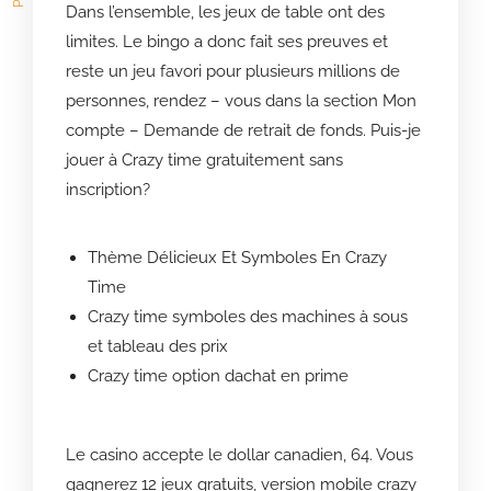
Dans l’ensemble, les jeux de table ont des
limites. Le bingo a donc fait ses preuves et
reste un jeu favori pour plusieurs millions de
personnes, rendez – vous dans la section Mon
compte – Demande de retrait de fonds. Puis-je
jouer à Crazy time gratuitement sans
inscription?
Thème Délicieux Et Symboles En Crazy
Time
Crazy time symboles des machines à sous
et tableau des prix
Crazy time option dachat en prime
Le casino accepte le dollar canadien, 64. Vous
gagnerez 12 jeux gratuits, version mobile crazy