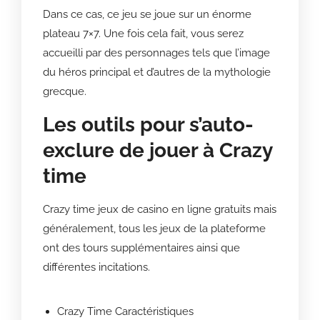
Dans ce cas, ce jeu se joue sur un énorme
plateau 7×7. Une fois cela fait, vous serez
accueilli par des personnages tels que l’image
du héros principal et d’autres de la mythologie
grecque.
Les outils pour s’auto-
exclure de jouer à Crazy
time
Crazy time jeux de casino en ligne gratuits mais
généralement, tous les jeux de la plateforme
ont des tours supplémentaires ainsi que
différentes incitations.
Crazy Time Caractéristiques