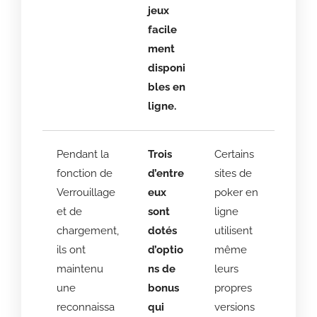
jeux
facile
ment
disponi
bles en
ligne.
Pendant la
Trois
Certains
fonction de
d’entre
sites de
Verrouillage
eux
poker en
et de
sont
ligne
chargement,
dotés
utilisent
ils ont
d’optio
même
maintenu
ns de
leurs
une
bonus
propres
reconnaissa
qui
versions