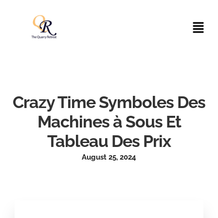
Crazy Time Symboles Des
Machines à Sous Et
Tableau Des Prix
August 25, 2024