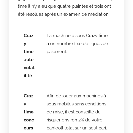
time il n’y a eu que quatre plaintes et trois ont
été résolues après un examen de médiation.
Craz
La machine à sous Crazy time
y
a un nombre fixe de lignes de
time
paiement.
aute
volat
ilité
Craz
Afin de jouer aux machines à
y
sous mobiles sans conditions
time
de mise, il est conseillé de
conc
risquer environ 2% de votre
ours
bankroll total sur un seul pari.