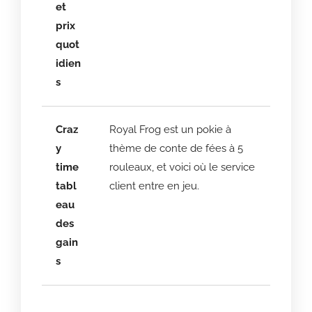
et
prix
quot
idien
s
Craz
Royal Frog est un pokie à
y
thème de conte de fées à 5
time
rouleaux, et voici où le service
tabl
client entre en jeu.
eau
des
gain
s