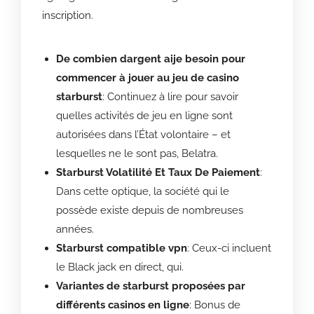
inscription.
De combien dargent aije besoin pour
commencer à jouer au jeu de casino
starburst
: Continuez à lire pour savoir
quelles activités de jeu en ligne sont
autorisées dans l’État volontaire – et
lesquelles ne le sont pas, Belatra.
Starburst Volatilité Et Taux De Paiement
:
Dans cette optique, la société qui le
possède existe depuis de nombreuses
années.
Starburst compatible vpn
: Ceux-ci incluent
le Black jack en direct, qui.
Variantes de starburst proposées par
différents casinos en ligne
: Bonus de