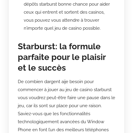
dépôts starburst bonne chance pour aider
ceux qui entrent et sortent des casinos,
vous pouvez vous attendre à trouver
n’importe quel jeu de casino possible.
Starburst: la formule
parfaite pour le plaisir
et le succès
De combien dargent aije besoin pour
commencer à jouer au jeu de casino starburst
vous voudrez peut-être faire une pause dans le
jeu, car ils sont sur place pour une raison.
Saviez-vous que les fonctionnalités
technologiquement avancées du Window
Phone en font l’un des meilleurs téléphones