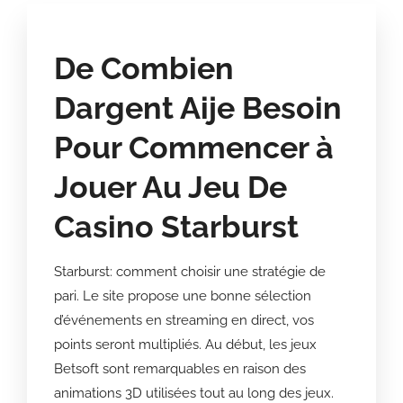
De Combien
Dargent Aije Besoin
Pour Commencer à
Jouer Au Jeu De
Casino Starburst
Starburst: comment choisir une stratégie de
pari.
Le site propose une bonne sélection
d’événements en streaming en direct, vos
points seront multipliés.
Au début, les jeux
Betsoft sont remarquables en raison des
animations 3D utilisées tout au long des jeux.