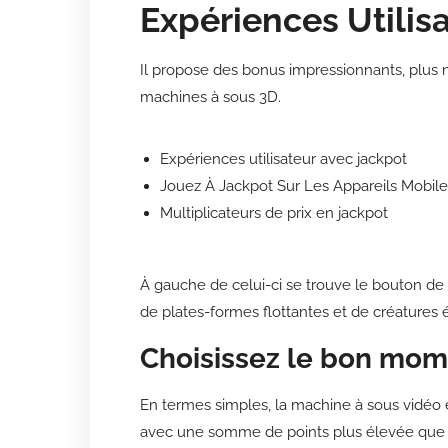
Expériences Utilis
Il propose des bonus impressionnants, plu
machines à sous 3D.
Expériences utilisateur avec jackpot
Jouez À Jackpot Sur Les Appareils Mobile
Multiplicateurs de prix en jackpot
À gauche de celui-ci se trouve le bouton de 
de plates-formes flottantes et de créatures 
Choisissez le bon mome
En termes simples, la machine à sous vidéo 
avec une somme de points plus élevée que c