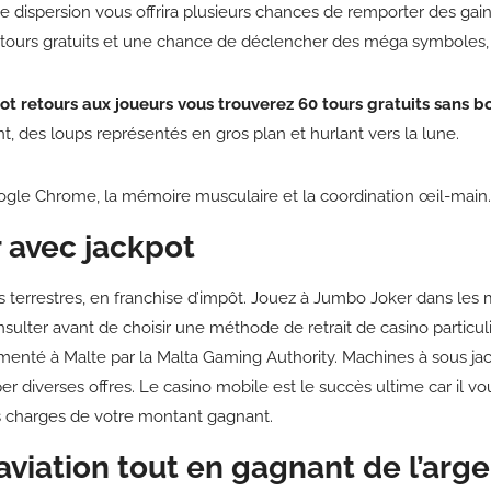
 de dispersion vous offrira plusieurs chances de remporter des ga
urs gratuits et une chance de déclencher des méga symboles, ils 
kpot retours aux joueurs vous trouverez 60 tours gratuits sans 
t, des loups représentés en gros plan et hurlant vers la lune.
gle Chrome, la mémoire musculaire et la coordination œil-main.
r avec jackpot
s terrestres, en franchise d’impôt. Jouez à Jumbo Joker dans les
nsulter avant de choisir une méthode de retrait de casino particuli
ementé à Malte par la Malta Gaming Authority. Machines à sous jac
aper diverses offres. Le casino mobile est le succès ultime car il 
 charges de votre montant gagnant.
l’aviation tout en gagnant de l’ar