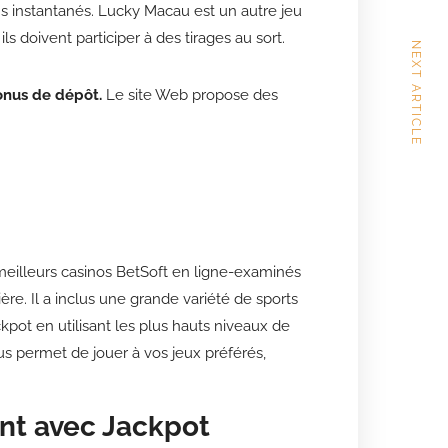
ins instantanés. Lucky Macau est un autre jeu
doivent participer à des tirages au sort.
NEXT ARTICLE
bonus de dépôt.
Le site Web propose des
 meilleurs casinos BetSoft en ligne-examinés
ère. Il a inclus une grande variété de sports
kpot en utilisant les plus hauts niveaux de
vous permet de jouer à vos jeux préférés,
gent avec Jackpot