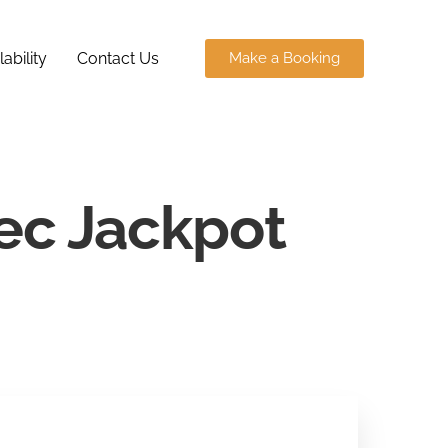
ability
Contact Us
Make a Booking
vec Jackpot
Contact Us
Make a Booking