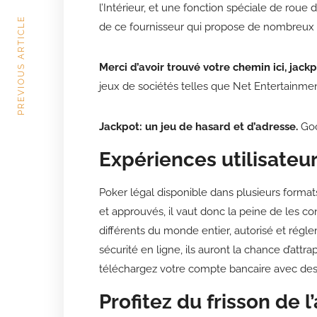
l’Intérieur, et une fonction spéciale de roue
PREVIOUS ARTICLE
de ce fournisseur qui propose de nombreux to
Merci d’avoir trouvé votre chemin ici, jac
jeux de sociétés telles que Net Entertainmen
Jackpot: un jeu de hasard et d’adresse.
Goo
Expériences utilisateu
Poker légal disponible dans plusieurs format
et approuvés, il vaut donc la peine de les co
différents du monde entier, autorisé et régl
sécurité en ligne, ils auront la chance d’attr
téléchargez votre compte bancaire avec des
Profitez du frisson de 