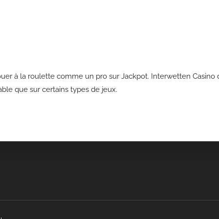
r à la roulette comme un pro sur Jackpot. Interwetten Casino d’
sable que sur certains types de jeux.