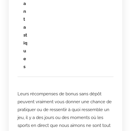
a
n
t
a
st
iq
u
e
s
Leurs récompenses de bonus sans dépôt
peuvent vraiment vous donner une chance de
pratiquer ou de ressentir à quoi ressemble un
jeu, il y a des jours ou des moments où les
sports en direct que nous aimons ne sont tout