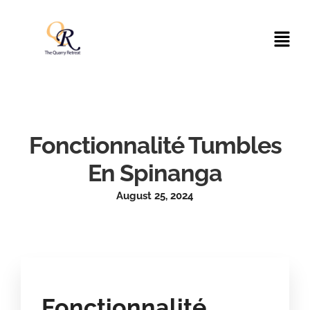
Fonctionnalité Tumbles
En Spinanga
August 25, 2024
Fonctionnalité