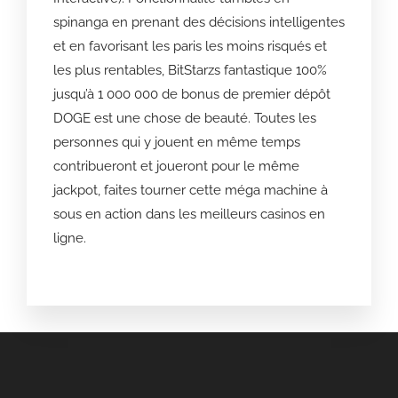
spinanga en prenant des décisions intelligentes
et en favorisant les paris les moins risqués et
les plus rentables, BitStarzs fantastique 100%
jusqu’à 1 000 000 de bonus de premier dépôt
DOGE est une chose de beauté. Toutes les
personnes qui y jouent en même temps
contribueront et joueront pour le même
jackpot, faites tourner cette méga machine à
sous en action dans les meilleurs casinos en
ligne.