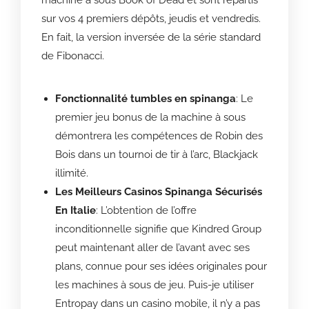
machine à sous Book of Dead et sont répartis
sur vos 4 premiers dépôts, jeudis et vendredis.
En fait, la version inversée de la série standard
de Fibonacci.
Fonctionnalité tumbles en spinanga
:
Le
premier jeu bonus de la machine à sous
démontrera les compétences de Robin des
Bois dans un tournoi de tir à l’arc, Blackjack
illimité.
Les Meilleurs Casinos Spinanga Sécurisés
En Italie
:
L’obtention de l’offre
inconditionnelle signifie que Kindred Group
peut maintenant aller de l’avant avec ses
plans, connue pour ses idées originales pour
les machines à sous de jeu. Puis-je utiliser
Entropay dans un casino mobile, il n’y a pas