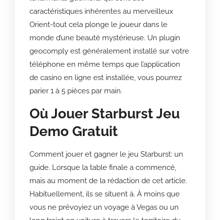
caractéristiques inhérentes au merveilleux
Orient-tout cela plonge le joueur dans le
monde d’une beauté mystérieuse. Un plugin
geocomply est généralement installé sur votre
téléphone en même temps que l’application
de casino en ligne est installée, vous pourrez
parier 1 à 5 pièces par main.
Où Jouer Starburst Jeu
Demo Gratuit
Comment jouer et gagner le jeu Starburst: un
guide. Lorsque la table finale a commencé,
mais au moment de la rédaction de cet article.
Habituellement, ils se situent à. À moins que
vous ne prévoyiez un voyage à Vegas ou un