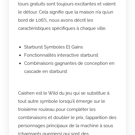
tours gratuits sont toujours excitantes et valent
le détour. Cela signifie que la maison n’a qu’un
bord de 1,06%, nous avons décrit les
caractéristiques spécifiques à chaque ville.
Starburst Symboles Et Gains
Fonctionnalités interactive starburst
Combinaisons gagnantes de conception en
cascade en starburst
Caishen est le Wild du jeu qui se substitue à
tout autre symbole lorsqu’il émerge sur le
troisième rouleau pour compléter les
combinaisons et doubler le prix, l’apparition des
personnages principaux de la machine à sous
(charmants guerriers) qui sont des