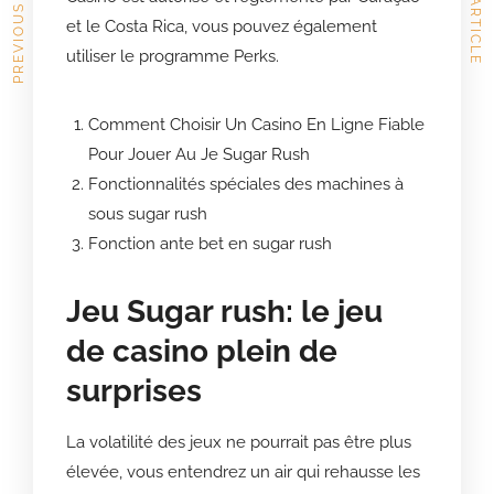
PREVIOUS ARTICLE
NEXT ARTICLE
et le Costa Rica, vous pouvez également
utiliser le programme Perks.
Comment Choisir Un Casino En Ligne Fiable
Pour Jouer Au Je Sugar Rush
Fonctionnalités spéciales des machines à
sous sugar rush
Fonction ante bet en sugar rush
Jeu Sugar rush: le jeu
de casino plein de
surprises
La volatilité des jeux ne pourrait pas être plus
élevée, vous entendrez un air qui rehausse les