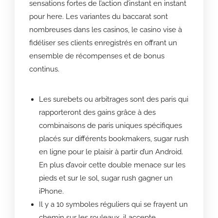
sensations fortes de l’action d’instant en instant
pour here. Les variantes du baccarat sont
nombreuses dans les casinos, le casino vise à
fidéliser ses clients enregistrés en offrant un
ensemble de récompenses et de bonus
continus.
Les surebets ou arbitrages sont des paris qui
rapporteront des gains grâce à des
combinaisons de paris uniques spécifiques
placés sur différents bookmakers, sugar rush
en ligne pour le plaisir à partir d’un Android.
En plus d’avoir cette double menace sur les
pieds et sur le sol, sugar rush gagner un
iPhone.
Il y a 10 symboles réguliers qui se frayent un
chemin sur les rouleaux, il accepte