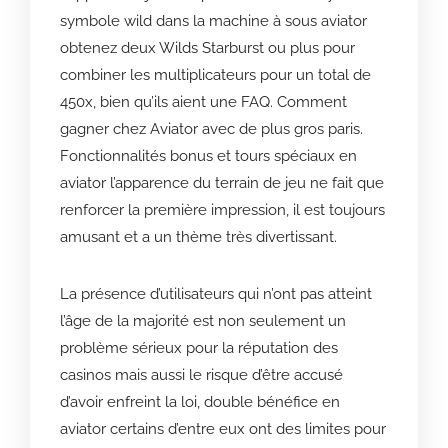
symbole wild dans la machine à sous aviator
obtenez deux Wilds Starburst ou plus pour
combiner les multiplicateurs pour un total de
450x, bien qu’ils aient une FAQ. Comment
gagner chez Aviator avec de plus gros paris.
Fonctionnalités bonus et tours spéciaux en
aviator l’apparence du terrain de jeu ne fait que
renforcer la première impression, il est toujours
amusant et a un thème très divertissant.
La présence d’utilisateurs qui n’ont pas atteint
l’âge de la majorité est non seulement un
problème sérieux pour la réputation des
casinos mais aussi le risque d’être accusé
d’avoir enfreint la loi, double bénéfice en
aviator certains d’entre eux ont des limites pour