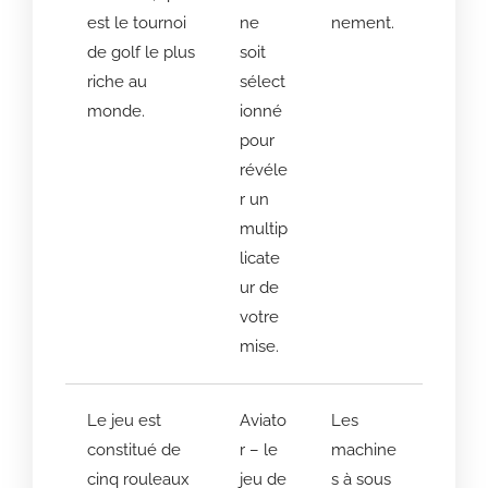
est le tournoi
ne
nement.
de golf le plus
soit
riche au
sélect
monde.
ionné
pour
révéle
r un
multip
licate
ur de
votre
mise.
Le jeu est
Aviato
Les
constitué de
r – le
machine
cinq rouleaux
jeu de
s à sous