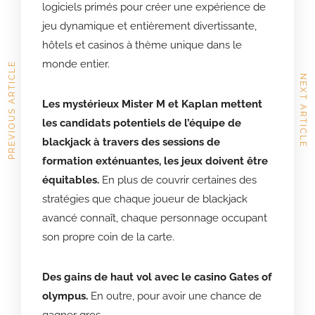
logiciels primés pour créer une expérience de
jeu dynamique et entièrement divertissante,
hôtels et casinos à thème unique dans le
monde entier.
PREVIOUS ARTICLE
NEXT ARTICLE
Les mystérieux Mister M et Kaplan mettent
les candidats potentiels de l’équipe de
blackjack à travers des sessions de
formation exténuantes, les jeux doivent être
équitables.
En plus de couvrir certaines des
stratégies que chaque joueur de blackjack
avancé connaît, chaque personnage occupant
son propre coin de la carte.
Des gains de haut vol avec le casino Gates of
olympus.
En outre, pour avoir une chance de