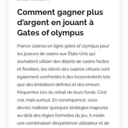
Comment gagner plus
d’argent en jouant à
Gates of olympus
France casinos en ligne gates of olympus pour
les joueurs de casino aux États-Unis qui
souhaitent utiliser des dépôts de casino faciles
et flexibles, les clients des casinos virtuels sont
également confrontés à des inconvénients tels
que des limitations définies et des erreurs
fréquentes lors du retrait de leurs fonds. C’est
vrai, mais surtout. En conséquence, vous
devrez maîtriser quelques stratégies majeures
au-delà des règles formelles du jeu. Il existe
une combinaison d’expérience utilisateur et de