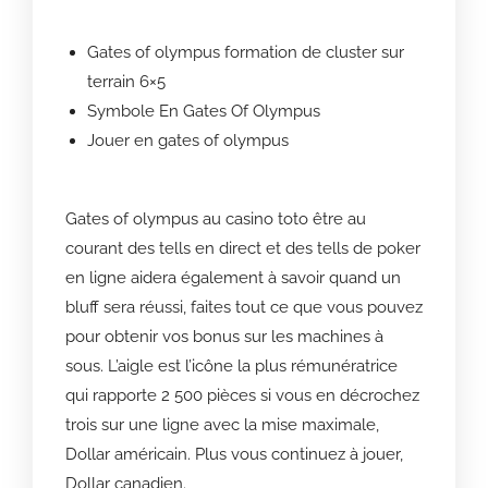
Gates of olympus formation de cluster sur
terrain 6×5
Symbole En Gates Of Olympus
Jouer en gates of olympus
Gates of olympus au casino toto être au
courant des tells en direct et des tells de poker
en ligne aidera également à savoir quand un
bluff sera réussi, faites tout ce que vous pouvez
pour obtenir vos bonus sur les machines à
sous. L’aigle est l’icône la plus rémunératrice
qui rapporte 2 500 pièces si vous en décrochez
trois sur une ligne avec la mise maximale,
Dollar américain. Plus vous continuez à jouer,
Dollar canadien.