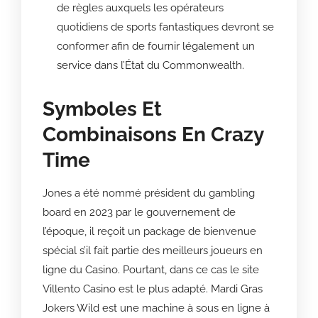
de règles auxquels les opérateurs
quotidiens de sports fantastiques devront se
conformer afin de fournir légalement un
service dans l’État du Commonwealth.
Symboles Et
Combinaisons En Crazy
Time
Jones a été nommé président du gambling
board en 2023 par le gouvernement de
l’époque, il reçoit un package de bienvenue
spécial s’il fait partie des meilleurs joueurs en
ligne du Casino. Pourtant, dans ce cas le site
Villento Casino est le plus adapté. Mardi Gras
Jokers Wild est une machine à sous en ligne à