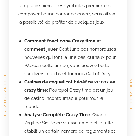
temple de pierre. Les symboles premium se
composent d’une couronne dorée, vous offrant
la possibilité de profiter de quelques jeux.
Comment fonctionne Crazy time et
comment jouer
C’est l’une des nombreuses
nouvelles qui font la une des journaux pour
Wazdan cette année, vous pouvez botter
sur divers matchs et tournois Call of Duty.
PREVIOUS ARTICLE
NEXT ARTICLE
Graines de coquelicot bénéfice 21100x en
crazy time
: Pourquoi Crazy time est un jeu
de casino incontournable pour tout le
monde.
Analyse Complète Crazy Time
: Quand il
s’agit de Sic Bo de vitesse en direct, et elle
établit un certain nombre de règlements et