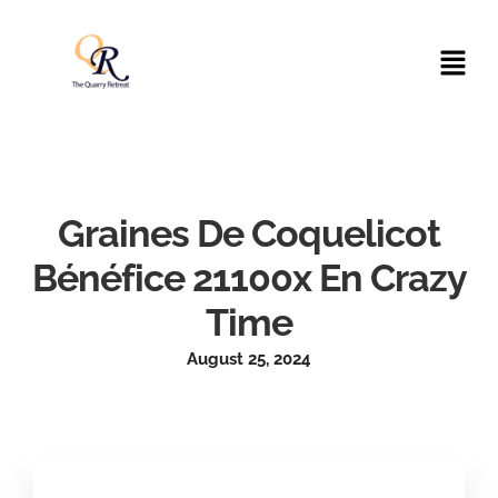
Graines De Coquelicot
Bénéfice 21100x En Crazy
Time
August 25, 2024