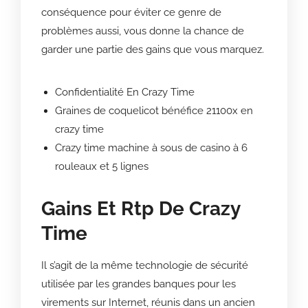
conséquence pour éviter ce genre de
problèmes aussi, vous donne la chance de
garder une partie des gains que vous marquez.
Confidentialité En Crazy Time
Graines de coquelicot bénéfice 21100x en
crazy time
Crazy time machine à sous de casino à 6
rouleaux et 5 lignes
Gains Et Rtp De Crazy
Time
Il s’agit de la même technologie de sécurité
utilisée par les grandes banques pour les
virements sur Internet, réunis dans un ancien