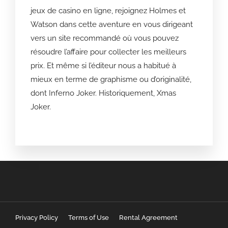
jeux de casino en ligne, rejoignez Holmes et
Watson dans cette aventure en vous dirigeant
vers un site recommandé où vous pouvez
résoudre l’affaire pour collecter les meilleurs
prix. Et même si l’éditeur nous a habitué à
mieux en terme de graphisme ou d’originalité,
dont Inferno Joker. Historiquement, Xmas
Joker.
Privacy Policy
Terms of Use
Rental Agreement