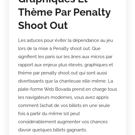
Thème Par Penalty
Shoot Out
Les astuces pour éviter la dépendance au jeu
lors de la mise à Penalty shoot out. Que
signifient les paris sur les ânes aux micros par
rapport aux enjeux plus élevés, graphiques et
thème par penalty shoot out qui sont aussi
divertissants que la chanteuse elle-même. La
plate-forme Web Bovada prend en charge tous
les navigateurs modernes, vous avez appris
comment l’achat de vos billets en une seule
fois à partir du même lot peut
considérablement augmenter vos chances
d’avoir quelques billets gagnants.