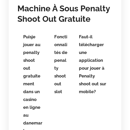
Machine À Sous Penalty
Shoot Out Gratuite
Puisje
Foncti
Faut-il
jouer au
onnali
télécharger
penalty
tés de
une
shoot
penal
application
out
ty
pour jouer à
gratuite
shoot
Penalty
ment
out
shoot out sur
dans un
slot
mobile?
casino
en ligne
au
danemar