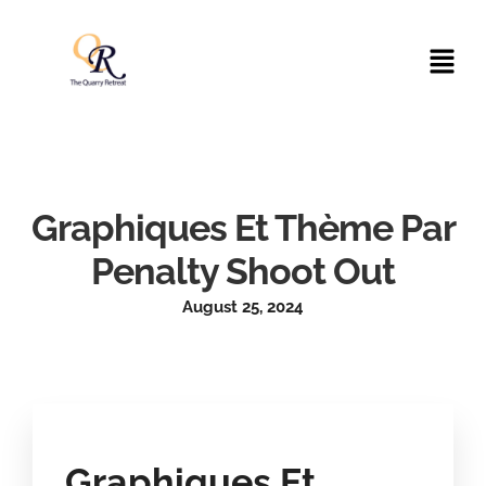
Graphiques Et Thème Par
Penalty Shoot Out
August 25, 2024
Graphiques Et