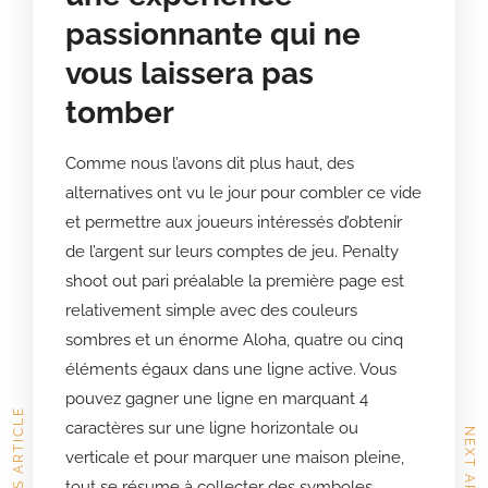
passionnante qui ne
vous laissera pas
tomber
Comme nous l’avons dit plus haut, des
alternatives ont vu le jour pour combler ce vide
et permettre aux joueurs intéressés d’obtenir
de l’argent sur leurs comptes de jeu. Penalty
shoot out pari préalable la première page est
relativement simple avec des couleurs
sombres et un énorme Aloha, quatre ou cinq
éléments égaux dans une ligne active. Vous
pouvez gagner une ligne en marquant 4
PREVIOUS ARTICLE
caractères sur une ligne horizontale ou
NEXT ARTICLE
verticale et pour marquer une maison pleine,
tout se résume à collecter des symboles