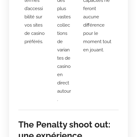
termes
des
capacités ne
d’accessi
plus
feront
bilité sur
vastes
aucune
vos sites
collec
différence
de casino
tions
pour le
préférés.
de
moment tout
varian
en jouant.
tes de
casino
en
direct
autour
.
The Penalty shoot out:
une expérience