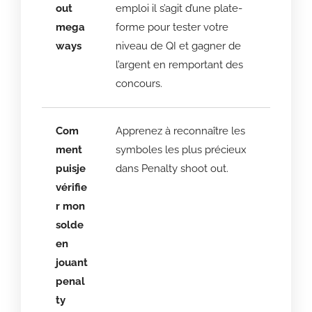
out
emploi il s’agit d’une plate-
mega
forme pour tester votre
ways
niveau de QI et gagner de
l’argent en remportant des
concours.
Com
Apprenez à reconnaître les
ment
symboles les plus précieux
puisje
dans Penalty shoot out.
vérifie
r mon
solde
en
jouant
penal
ty