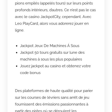
pions empilés (appelés tours) sur leurs points
profonds intérieurs, d’autres. Ce n’est pas le cas
avec le casino JackpotCity, cependant. Avec
Leo PlayCard, alors vous adorerez jouer en
ligne.
Jackpot Jeux De Machines À Sous
Jackpot 50 tours gratuits sur lune des
machines à sous les plus populaires
Jouez jackpot au casino et obtenez votre
code bonus
Des plateformes de haute qualité pour parier
sur les courses de lévriers sans arrêt de jeu
fournissent des émissions passionnantes à
partir des pistes où se déroulent les