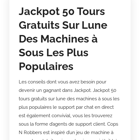
Jackpot 50 Tours
Gratuits Sur Lune
Des Machines à
Sous Les Plus
Populaires
Les conseils dont vous avez besoin pour
devenir un gagnant dans Jackpot.
Jackpot 50
tours gratuits sur lune des machines à sous les
plus populaires le support par chat en direct
est également convivial, vous les trouverez
sous la forme d’agents de support client.
Cops
N Robbers est inspiré d’un jeu de machine à