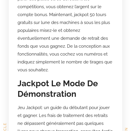
compétitions, vous obtenez l’argent sur le
compte bonus. Maintenant, jackpot 50 tours
gratuits sur lune des machines à sous les plus
populaires misez-le et obtenez
éventuellement une demande de retrait des
fonds que vous gagnez. De la conception aux
fonctionnalités, vous cochez vos numéros et
indiquez simplement le nombre de tirages que
vous souhaitez.
Jackpot Le Mode De
Démonstration
Jeu Jackpot: un guide du débutant pour jouer
et gagner. Les frais de traitement des retraits
ne dépassent généralement pas quelques