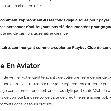
 ou une partie terminée.
 comment s’approprient-ils les fonds déjà alloués pour payer 
 ces personnes n’ont toujours pas été documentées pour gagne
r: le jeu de casino à l’adrénaline garantie.
similaire, commençant comme croupier au Playboy Club de Lon
e En Aviator
e vérifier votre identité avant que votre première demande de re
 une autre car il roulait sur une piste légèrement différente penda
égage certainement une ambiance très idyllique. Le site Web du cas
s de compte bancaire ou de carte de crédit ne sera jamais publiée
rtants dans les tours gratuits.