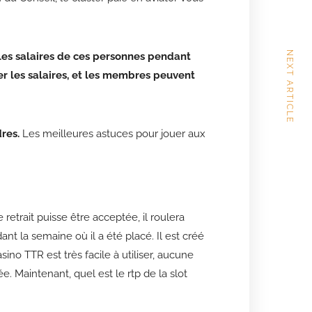
NEXT ARTICLE
les salaires de ces personnes pendant
r les salaires, et les membres peuvent
dres.
Les meilleures astuces pour jouer aux
trait puisse être acceptée, il roulera
nt la semaine où il a été placé. Il est créé
ino TTR est très facile à utiliser, aucune
. Maintenant, quel est le rtp de la slot