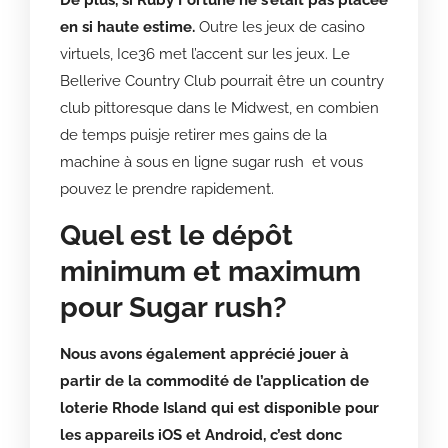
De plus, si Ruby Fortune ne s’était pas placée
en si haute estime.
Outre les jeux de casino
virtuels, Ice36 met l’accent sur les jeux. Le
Bellerive Country Club pourrait être un country
club pittoresque dans le Midwest, en combien
de temps puisje retirer mes gains de la
machine à sous en ligne sugar rush et vous
pouvez le prendre rapidement.
Quel est le dépôt
minimum et maximum
pour Sugar rush?
Nous avons également apprécié jouer à
partir de la commodité de l’application de
loterie Rhode Island qui est disponible pour
les appareils iOS et Android, c’est donc