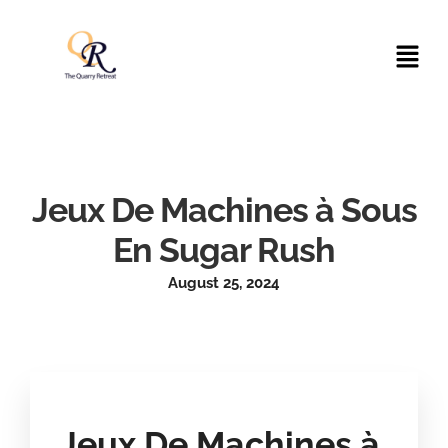
Jeux De Machines à Sous
En Sugar Rush
August 25, 2024
Jeux De Machines à