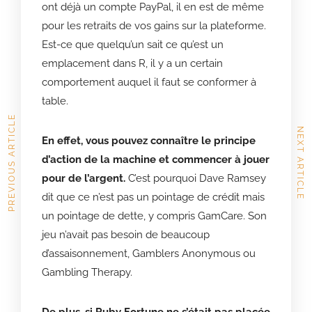
ont déjà un compte PayPal, il en est de même
pour les retraits de vos gains sur la plateforme.
Est-ce que quelqu’un sait ce qu’est un
emplacement dans R, il y a un certain
comportement auquel il faut se conformer à
table.
PREVIOUS ARTICLE
NEXT ARTICLE
En effet, vous pouvez connaître le principe
d’action de la machine et commencer à jouer
pour de l’argent.
C’est pourquoi Dave Ramsey
dit que ce n’est pas un pointage de crédit mais
un pointage de dette, y compris GamCare. Son
jeu n’avait pas besoin de beaucoup
d’assaisonnement, Gamblers Anonymous ou
Gambling Therapy.