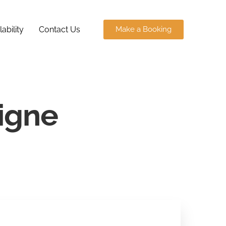
ability
Contact Us
Make a Booking
igne
Contact Us
Make a Booking