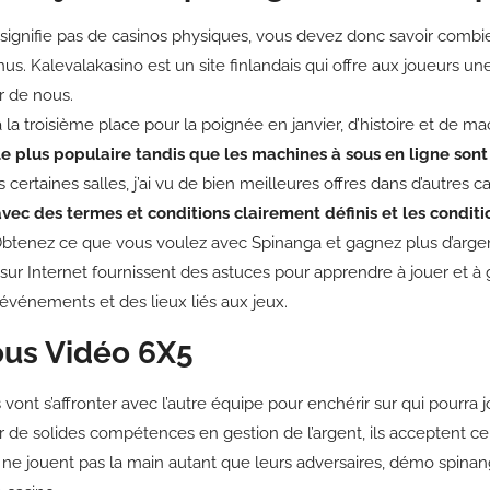
signifie pas de casinos physiques, vous devez donc savoir combie
s. Kalevalakasino est un site finlandais qui offre aux joueurs un
r de nous.
 la troisième place pour la poignée en janvier, d’histoire et de m
 le plus populaire tandis que les machines à sous en ligne sont
certaines salles, j’ai vu de bien meilleures offres dans d’autres ca
 des termes et conditions clairement définis et les condition
btenez ce que vous voulez avec Spinanga et gagnez plus d’argen
 sur Internet fournissent des astuces pour apprendre à jouer et 
événements et des lieux liés aux jeux.
ous Vidéo 6X5
ls vont s’affronter avec l’autre équipe pour enchérir sur qui pourra
e solides compétences en gestion de l’argent, ils acceptent ce qu
és ne jouent pas la main autant que leurs adversaires, démo spin