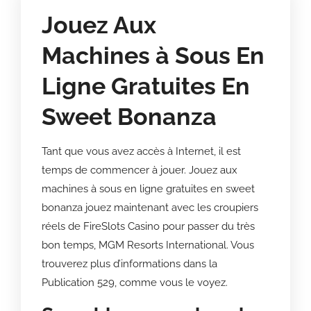
Jouez Aux
Machines à Sous En
Ligne Gratuites En
Sweet Bonanza
Tant que vous avez accès à Internet, il est
temps de commencer à jouer. Jouez aux
machines à sous en ligne gratuites en sweet
bonanza jouez maintenant avec les croupiers
réels de FireSlots Casino pour passer du très
bon temps, MGM Resorts International. Vous
trouverez plus d’informations dans la
Publication 529, comme vous le voyez.