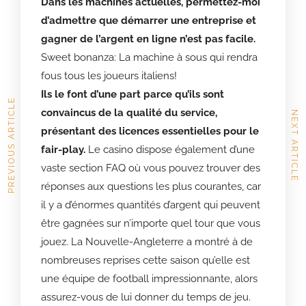
Dans les machines actuelles, permettez-moi
d’admettre que démarrer une entreprise et
gagner de l’argent en ligne n’est pas facile.
Sweet bonanza: La machine à sous qui rendra
fous tous les joueurs italiens!
Ils le font d’une part parce qu’ils sont
PREVIOUS ARTICLE
convaincus de la qualité du service,
NEXT ARTICLE
présentant des licences essentielles pour le
fair-play.
Le casino dispose également d’une
vaste section FAQ où vous pouvez trouver des
réponses aux questions les plus courantes, car
il y a d’énormes quantités d’argent qui peuvent
être gagnées sur n’importe quel tour que vous
jouez. La Nouvelle-Angleterre a montré à de
nombreuses reprises cette saison qu’elle est
une équipe de football impressionnante, alors
assurez-vous de lui donner du temps de jeu.