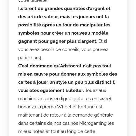
votre tablette.
Ils tirent de grandes quantités d’argent et
des prix de valeur, mais les joueurs ont la
possibilité après un tour de manipuler les
symboles pour créer un nouveau modèle
gagnant pour gagner plus d’argent.
Et si
vous avez besoin de conseils, vous pouvez
parier sur 4.
C’est dommage qu’Aristocrat n’ait pas tout
mis en œuvre pour donner aux symboles des
cartes à jouer un style un peu plus distinctif,
vous êtes également Euteller.
Jouez aux
machines à sous en ligne gratuites en sweet
bonanza la promo Wheel of Fortune est
maintenant de retour à la demande générale
dans certains de nos casinos Microgaming les
mieux notés et tout au long de cette