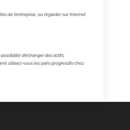
tés de l’entreprise, ou regarder sur Internet
possibilité d’échanger des actifs
t utilisez-vous les paris progressifs chez