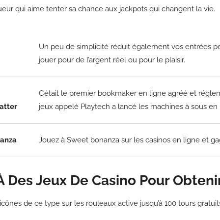
ueur qui aime tenter sa chance aux jackpots qui changent la vie.
Un peu de simplicité réduit également vos entrées 
jouer pour de l’argent réel ou pour le plaisir.
C’était le premier bookmaker en ligne agréé et régl
atter
jeux appelé Playtech a lancé les machines à sous en l
nanza
Jouez à Sweet bonanza sur les casinos en ligne et gag
 Des Jeux De Casino Pour Obteni
icônes de ce type sur les rouleaux active jusqu’à 100 tours gratui