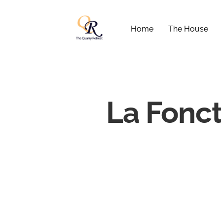
Home
The House
La Fonc
Home
The H