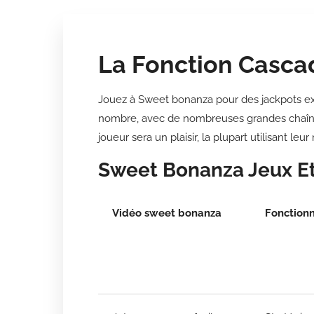
La Fonction Casc
Jouez à Sweet bonanza pour des jackpots ex
nombre, avec de nombreuses grandes chaînes d
joueur sera un plaisir, la plupart utilisant 
Sweet Bonanza Jeux Et
Vidéo sweet bonanza
Fonctionn