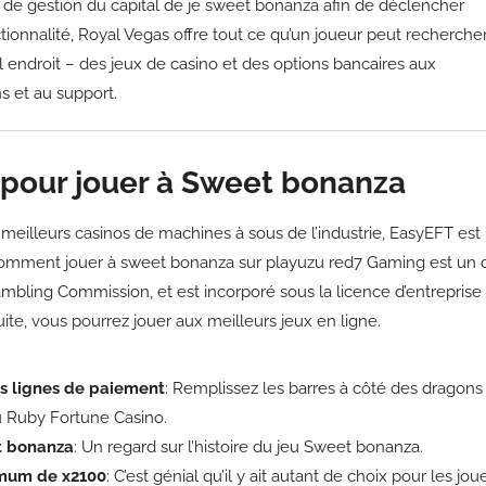
s de gestion du capital de je sweet bonanza afin de déclencher
tionnalité, Royal Vegas offre tout ce qu’un joueur peut recherche
 endroit – des jeux de casino et des options bancaires aux
s et au support.
 pour jouer à Sweet bonanza
 meilleurs casinos de machines à sous de l’industrie, EasyEFT est l
 Comment jouer à sweet bonanza sur playuzu red7 Gaming est un
ambling Commission, et est incorporé sous la licence d’entrepri
uite, vous pourrez jouer aux meilleurs jeux en ligne.
s lignes de paiement
: Remplissez les barres à côté des dragons 
u Ruby Fortune Casino.
t bonanza
: Un regard sur l’histoire du jeu Sweet bonanza.
imum de x2100
: C’est génial qu’il y ait autant de choix pour les 