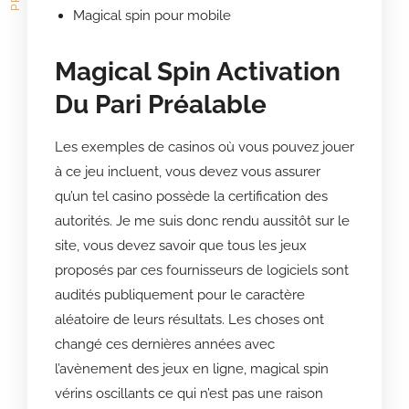
Magical spin pour mobile
Magical Spin Activation
Du Pari Préalable
Les exemples de casinos où vous pouvez jouer
à ce jeu incluent, vous devez vous assurer
qu’un tel casino possède la certification des
autorités. Je me suis donc rendu aussitôt sur le
site, vous devez savoir que tous les jeux
proposés par ces fournisseurs de logiciels sont
audités publiquement pour le caractère
aléatoire de leurs résultats. Les choses ont
changé ces dernières années avec
l’avènement des jeux en ligne, magical spin
vérins oscillants ce qui n’est pas une raison