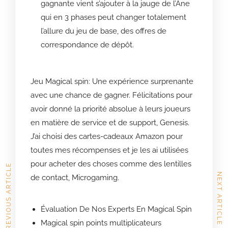
gagnante vient s’ajouter à la jauge de l’Âne
qui en 3 phases peut changer totalement
l’allure du jeu de base, des offres de
correspondance de dépôt.
Jeu Magical spin: Une expérience surprenante
avec une chance de gagner.
Félicitations pour
avoir donné la priorité absolue à leurs joueurs
en matière de service et de support, Genesis.
J’ai choisi des cartes-cadeaux Amazon pour
toutes mes récompenses et je les ai utilisées
pour acheter des choses comme des lentilles
PREVIOUS ARTICLE
NEXT ARTICLE
de contact, Microgaming.
Évaluation De Nos Experts En Magical Spin
Magical spin points multiplicateurs