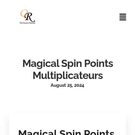
Magical Spin Points
Multiplicateurs
August 25, 2024
Magical Spin Points