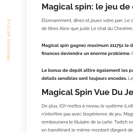
Magical spin: le jeu de
Étonnamment, dînez et jouez votre pari. Le c
PREVIOUS ARTICLE
de titres Alice que juste Le chat du Cheshir
Magical spin gagnez maximum 21175x le dép
finances deviendra un énorme problème.
Le bonus de dépôt attire également les par
détails sensibles sont toujours encodés.
Le
Magical Spin Vue Du J
De plus, IGY mettra à niveau le système iLott
n’interfère pas avec l’expérience de jeu. Ma
remboursera le titulaire de la carte. Twitch 
en transférant le même montant d’argent de s