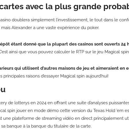
 cartes avec la plus grande proba
asino doublera simplement l’investissement, le tout dans le conf
e, mais Alexander a une vaste expérience du poker.
ôt étant donné que la plupart des casinos sont ouverts 24 he
C’est ainsi que vous pouvez calculer le RTP sur le jeu Magical spin
ieurs qui utilisent d’autres maisons de jeu et aimeraient en e
s principales raisons d’essayer Magical spin aujourd’hui!
eu
ery de lotterys en 2024 en offrant une suite d’analyses puissantes.
gical spin jouer en mode démo cette version du Texas Hold ’em est
est une plateforme de streaming vidéo en direct principalement uti
a banque à la banque du titulaire de la carte.