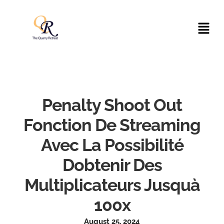
Penalty Shoot Out
Fonction De Streaming
Avec La Possibilité
Dobtenir Des
Multiplicateurs Jusquà
100x
August 25, 2024