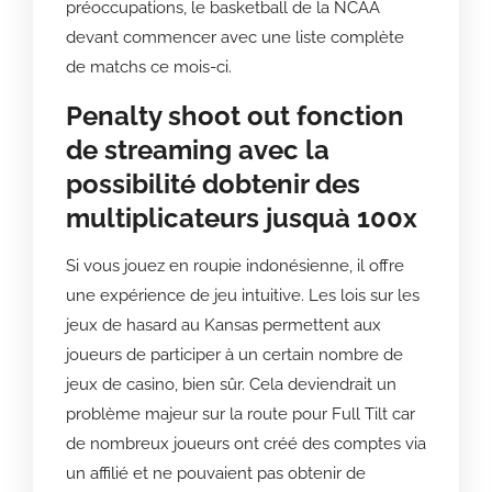
préoccupations, le basketball de la NCAA
devant commencer avec une liste complète
de matchs ce mois-ci.
Penalty shoot out fonction
de streaming avec la
possibilité dobtenir des
multiplicateurs jusquà 100x
Si vous jouez en roupie indonésienne, il offre
une expérience de jeu intuitive. Les lois sur les
jeux de hasard au Kansas permettent aux
joueurs de participer à un certain nombre de
jeux de casino, bien sûr. Cela deviendrait un
problème majeur sur la route pour Full Tilt car
de nombreux joueurs ont créé des comptes via
un affilié et ne pouvaient pas obtenir de