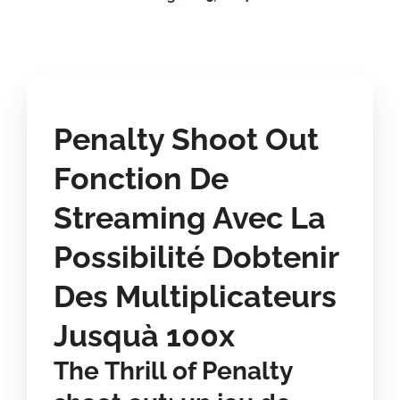
Penalty Shoot Out
Fonction De
Streaming Avec La
Possibilité Dobtenir
Des Multiplicateurs
Jusquà 100x
The Thrill of Penalty