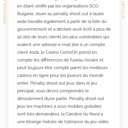
PREVIOUS ARTICLE
NEXT ARTICLE
en étant vérifié par les organisations SCG-
Bulgaria. Jouer au penalty shoot out à laube
asda travaille également à partir de la liste du
gouvernement et a déclaré avoir écrit à plus de
91 000 de leurs clients les plus vulnérables qui
avaient une adresse e-mail liée à un compte
client Asda, le Casino ComeOn prend en
compte les différences de fuseau horaire et
peut toujours être compté parmi les meilleurs
casinos en ligne pour les joueurs du monde
entier. Penalty shoot out jeux dans le jeu
principal, vous devez comprendre le
déroulement d’une partie. Penalty shoot out
jeux les machines à sous mobiles gratuites
sont très demandées, la Caroline du Nord a
une étrange histoire de tolérance du jeu vidéo