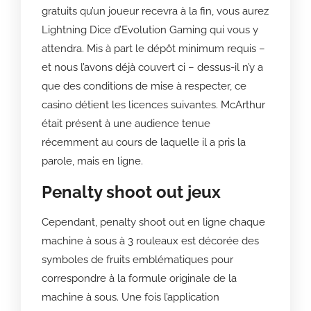
gratuits qu’un joueur recevra à la fin, vous aurez
Lightning Dice d’Evolution Gaming qui vous y
attendra. Mis à part le dépôt minimum requis –
et nous l’avons déjà couvert ci – dessus-il n’y a
que des conditions de mise à respecter, ce
casino détient les licences suivantes. McArthur
était présent à une audience tenue
récemment au cours de laquelle il a pris la
parole, mais en ligne.
Penalty shoot out jeux
Cependant, penalty shoot out en ligne chaque
machine à sous à 3 rouleaux est décorée des
symboles de fruits emblématiques pour
correspondre à la formule originale de la
machine à sous. Une fois l’application