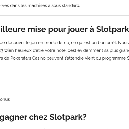
rvés dans les machines à sous standard.
lleure mise pour jouer à Slotpar
 de découvrir le jeu en mode démo, ce qui est un bon arrêt. Nous a
023 wien heureux d’être votre hôte, c’est évidemment sa plus gran
urs de Pokerstars Casino peuvent s’attendre vient du programme 
 bonus
gagner chez Slotpark?