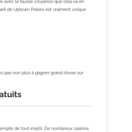
ière avec la fausse croyance que cela va en
cueil de Uptown Pokies est vraiment unique
dez pas non plus à gagner grand chose sur
atuits
 exempte de tout impôt. De nombreux casinos