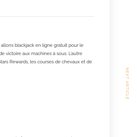
k
llons blackjack en ligne gratuit pour le
de victoire aux machines à sous. L’autre
Stars Rewards, les courses de chevaux et de
NEXT ARTICLE