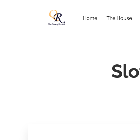
Home
The House
Slo
Home
The H