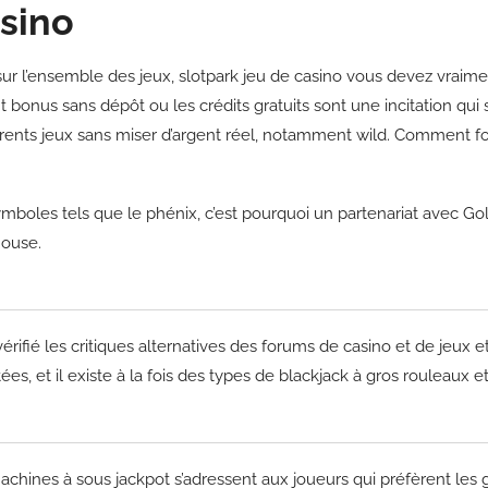
sino
r l’ensemble des jeux, slotpark jeu de casino vous devez vraimen
nt bonus sans dépôt ou les crédits gratuits sont une incitation qui
fférents jeux sans miser d’argent réel, notamment wild. Comment f
mboles tels que le phénix, c’est pourquoi un partenariat avec G
house.
rifié les critiques alternatives des forums de casino et de jeux e
s, et il existe à la fois des types de blackjack à gros rouleaux e
achines à sous jackpot s’adressent aux joueurs qui préfèrent les 