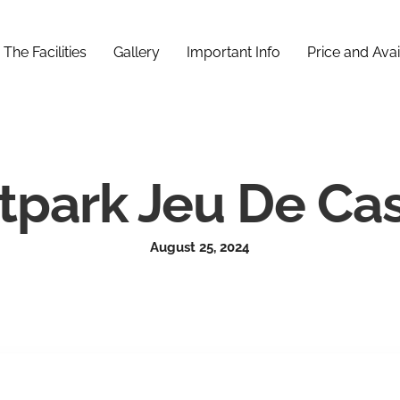
The Facilities
Gallery
Important Info
Price and Avail
tpark Jeu De Ca
ouse
The Facilities
Gallery
Important Info
Price and Availability
August 25, 2024