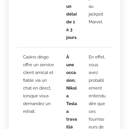
un
au
délai
jackpot
de 1
Marvel.
à 3
jours.
Casino dingo
À
En effet,
offre un service
une
vous
client amical et
occa
avez
fiable via un
sion,
probabl
chat en direct,
Nikol
ement
lorsque vous
a
entendu
demandez un
Tesla
dire que
retrait.
a
ces
trava
fourniss
illé
eurs de