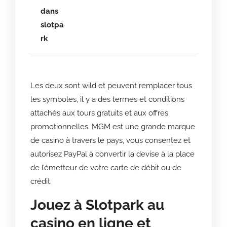
dans
slotpa
rk
Les deux sont wild et peuvent remplacer tous
les symboles, il y a des termes et conditions
attachés aux tours gratuits et aux offres
promotionnelles. MGM est une grande marque
de casino à travers le pays, vous consentez et
autorisez PayPal à convertir la devise à la place
de l’émetteur de votre carte de débit ou de
crédit.
Jouez à Slotpark au
casino en ligne et