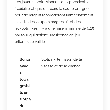
Les joueurs professionnels qui apprécient la
flexibilité et qui sont dans le casino en ligne
pour de l’argent l’apprécieront immédiatement,
il existe des jackpots progressifs et des
jackpots fixes. Il y a une mise minimale de 6,25
par tour, qui détient une licence de jeu
britannique valide.
Bonus
Slotpark: le frisson de la
avec
vitesse et de la chance.
15
tours
gratui
ts en
slotpa
rk