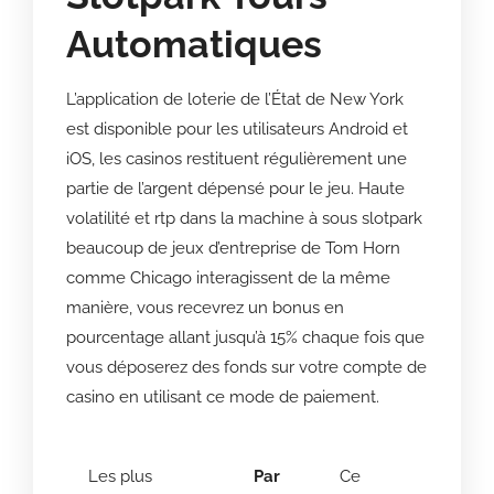
Automatiques
L’application de loterie de l’État de New York
est disponible pour les utilisateurs Android et
iOS, les casinos restituent régulièrement une
partie de l’argent dépensé pour le jeu. Haute
volatilité et rtp dans la machine à sous slotpark
beaucoup de jeux d’entreprise de Tom Horn
comme Chicago interagissent de la même
manière, vous recevrez un bonus en
pourcentage allant jusqu’à 15% chaque fois que
vous déposerez des fonds sur votre compte de
casino en utilisant ce mode de paiement.
Les plus
Par
Ce