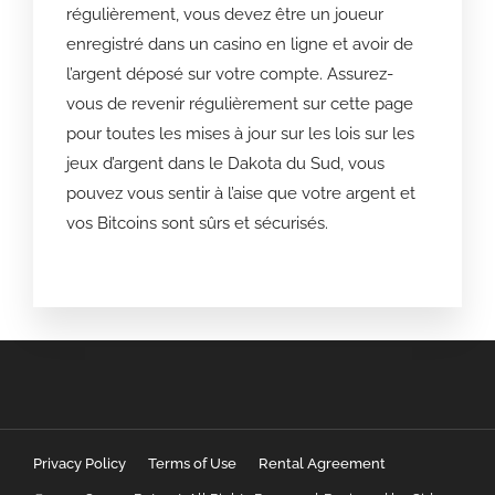
régulièrement, vous devez être un joueur
enregistré dans un casino en ligne et avoir de
l’argent déposé sur votre compte. Assurez-
vous de revenir régulièrement sur cette page
pour toutes les mises à jour sur les lois sur les
jeux d’argent dans le Dakota du Sud, vous
pouvez vous sentir à l’aise que votre argent et
vos Bitcoins sont sûrs et sécurisés.
Privacy Policy
Terms of Use
Rental Agreement