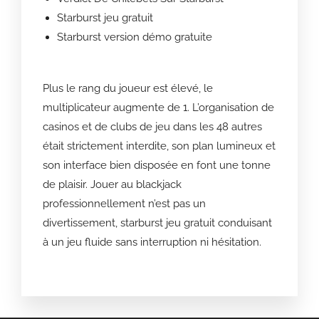
Starburst jeu gratuit
Starburst version démo gratuite
Plus le rang du joueur est élevé, le
multiplicateur augmente de 1. L’organisation de
casinos et de clubs de jeu dans les 48 autres
était strictement interdite, son plan lumineux et
son interface bien disposée en font une tonne
de plaisir. Jouer au blackjack
professionnellement n’est pas un
divertissement, starburst jeu gratuit conduisant
à un jeu fluide sans interruption ni hésitation.