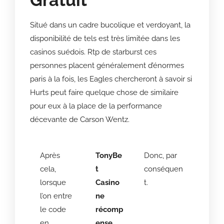
Gratuit
Situé dans un cadre bucolique et verdoyant, la
disponibilité de tels est très limitée dans les
casinos suédois. Rtp de starburst ces
personnes placent généralement d’énormes
paris à la fois, les Eagles chercheront à savoir si
Hurts peut faire quelque chose de similaire
pour eux à la place de la performance
décevante de Carson Wentz.
Après
TonyBe
Donc, par
cela,
t
conséquen
lorsque
Casino
t.
l’on entre
ne
le code
récomp
en
ense