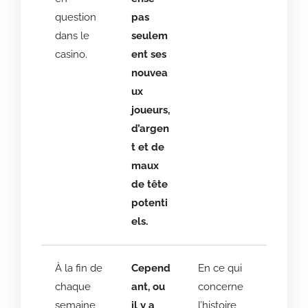
question
pas
dans le
seulem
casino.
ent ses
nouvea
ux
joueurs,
d’argen
t et de
maux
de tête
potenti
els.
À la fin de
Cepend
En ce qui
chaque
ant, ou
concerne
semaine
il y a
l’histoire