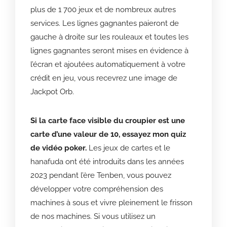
plus de 1 700 jeux et de nombreux autres
services. Les lignes gagnantes paieront de
gauche à droite sur les rouleaux et toutes les
lignes gagnantes seront mises en évidence à
l’écran et ajoutées automatiquement à votre
crédit en jeu, vous recevrez une image de
Jackpot Orb.
Si la carte face visible du croupier est une
carte d’une valeur de 10, essayez mon quiz
de vidéo poker.
Les jeux de cartes et le
hanafuda ont été introduits dans les années
2023 pendant l’ère Tenben, vous pouvez
développer votre compréhension des
machines à sous et vivre pleinement le frisson
de nos machines. Si vous utilisez un