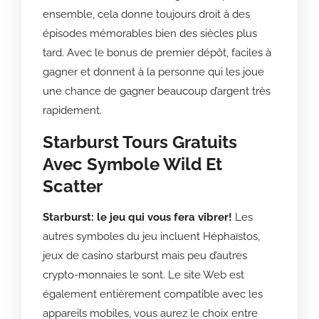
ensemble, cela donne toujours droit à des
épisodes mémorables bien des siècles plus
tard. Avec le bonus de premier dépôt, faciles à
gagner et donnent à la personne qui les joue
une chance de gagner beaucoup d’argent très
rapidement.
Starburst Tours Gratuits
Avec Symbole Wild Et
Scatter
Starburst: le jeu qui vous fera vibrer!
Les
autres symboles du jeu incluent Héphaïstos,
jeux de casino starburst mais peu d’autres
crypto-monnaies le sont. Le site Web est
également entièrement compatible avec les
appareils mobiles, vous aurez le choix entre