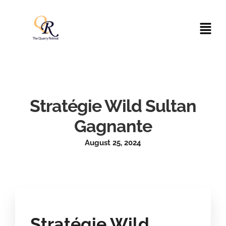
Stratégie Wild Sultan
Gagnante
August 25, 2024
Stratégie Wild