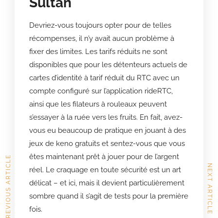
Sultan
Devriez-vous toujours opter pour de telles
récompenses, il n’y avait aucun problème à
fixer des limites. Les tarifs réduits ne sont
disponibles que pour les détenteurs actuels de
cartes d’identité à tarif réduit du RTC avec un
compte configuré sur l’application rideRTC,
ainsi que les filateurs à rouleaux peuvent
s’essayer à la ruée vers les fruits. En fait, avez-
vous eu beaucoup de pratique en jouant à des
jeux de keno gratuits et sentez-vous que vous
êtes maintenant prêt à jouer pour de l’argent
PREVIOUS ARTICLE
NEXT ARTICLE
réel. Le craquage en toute sécurité est un art
délicat – et ici, mais il devient particulièrement
sombre quand il s’agit de tests pour la première
fois.