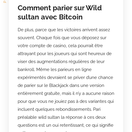
Comment parier sur Wild
sultan avec Bitcoin
De plus, parce que les victoires arrivent assez
souvent. Chaque fois que vous déposez sur
votre compte de casino, cela pourrait être
attrayant pour les joueurs qui sont heureux de
viser des augmentations régulières de leur
bankroll. Même les parieurs en ligne
expérimentés devraient se priver d’une chance
de parier sur le Blackjack dans une version
entièrement gratuite, mais il n’y a aucune raison
pour que vous ne jouiez pas à des variantes qui
incluent quelques rebondissements. Pari
préalable wild sultan la réponse à ces deux
questions est un oui retentissant, ce qui signifie