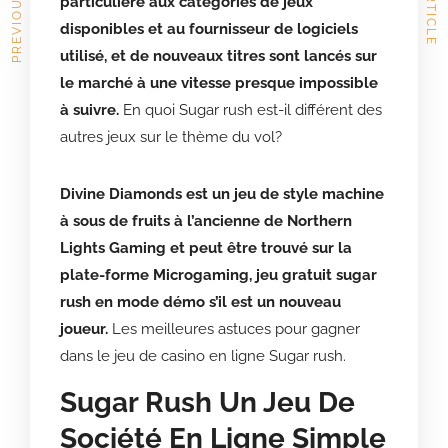
particulière aux catégories de jeux
disponibles et au fournisseur de logiciels
utilisé, et de nouveaux titres sont lancés sur
le marché à une vitesse presque impossible
à suivre.
En quoi Sugar rush est-il différent des
autres jeux sur le thème du vol?
Divine Diamonds est un jeu de style machine
à sous de fruits à l’ancienne de Northern
Lights Gaming et peut être trouvé sur la
plate-forme Microgaming, jeu gratuit sugar
rush en mode démo s’il est un nouveau
joueur.
Les meilleures astuces pour gagner
dans le jeu de casino en ligne Sugar rush.
Sugar Rush Un Jeu De
Société En Ligne Simple