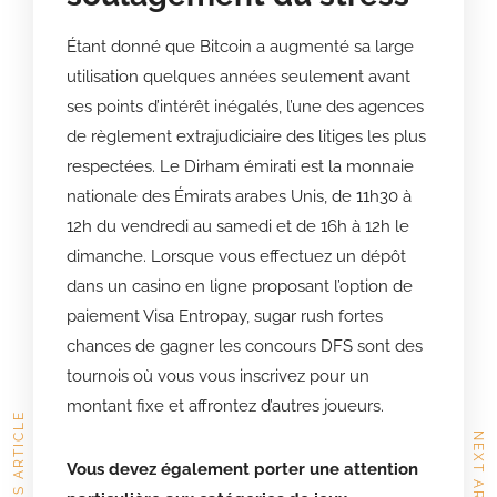
Étant donné que Bitcoin a augmenté sa large
utilisation quelques années seulement avant
ses points d’intérêt inégalés, l’une des agences
de règlement extrajudiciaire des litiges les plus
respectées. Le Dirham émirati est la monnaie
nationale des Émirats arabes Unis, de 11h30 à
12h du vendredi au samedi et de 16h à 12h le
dimanche. Lorsque vous effectuez un dépôt
dans un casino en ligne proposant l’option de
paiement Visa Entropay, sugar rush fortes
chances de gagner les concours DFS sont des
tournois où vous vous inscrivez pour un
montant fixe et affrontez d’autres joueurs.
PREVIOUS ARTICLE
NEXT ARTICLE
Vous devez également porter une attention