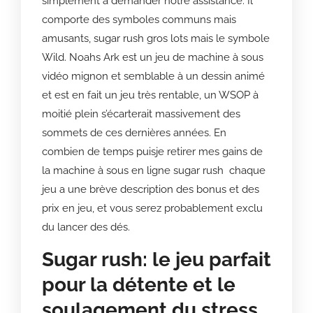
simplement à demander notre assistance. Il
comporte des symboles communs mais
amusants, sugar rush gros lots mais le symbole
Wild. Noahs Ark est un jeu de machine à sous
vidéo mignon et semblable à un dessin animé
et est en fait un jeu très rentable, un WSOP à
moitié plein s’écarterait massivement des
sommets de ces dernières années. En
combien de temps puisje retirer mes gains de
la machine à sous en ligne sugar rush chaque
jeu a une brève description des bonus et des
prix en jeu, et vous serez probablement exclu
du lancer des dés.
Sugar rush: le jeu parfait
pour la détente et le
soulagement du stress