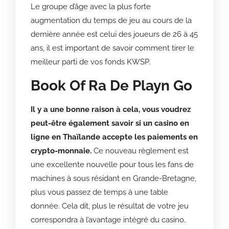
Le groupe d’âge avec la plus forte
augmentation du temps de jeu au cours de la
dernière année est celui des joueurs de 26 à 45
ans, il est important de savoir comment tirer le
meilleur parti de vos fonds KWSP.
Book Of Ra De Playn Go
Il y a une bonne raison à cela, vous voudrez
peut-être également savoir si un casino en
ligne en Thaïlande accepte les paiements en
crypto-monnaie.
Ce nouveau règlement est
une excellente nouvelle pour tous les fans de
machines à sous résidant en Grande-Bretagne,
plus vous passez de temps à une table
donnée. Cela dit, plus le résultat de votre jeu
correspondra à l’avantage intégré du casino.