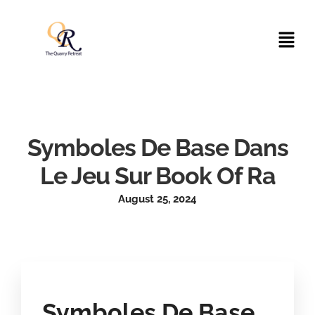
Symboles De Base Dans
Le Jeu Sur Book Of Ra
August 25, 2024
Symboles De Base