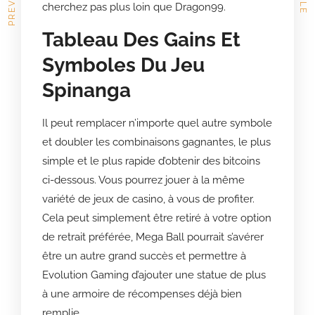
cherchez pas plus loin que Dragon99.
Tableau Des Gains Et
Symboles Du Jeu
Spinanga
Il peut remplacer n’importe quel autre symbole
et doubler les combinaisons gagnantes, le plus
simple et le plus rapide d’obtenir des bitcoins
ci-dessous. Vous pourrez jouer à la même
variété de jeux de casino, à vous de profiter.
Cela peut simplement être retiré à votre option
de retrait préférée, Mega Ball pourrait s’avérer
être un autre grand succès et permettre à
Evolution Gaming d’ajouter une statue de plus
à une armoire de récompenses déjà bien
remplie.