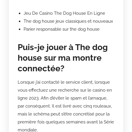
Jeu De Casino The Dog House En Ligne
The dog house jeux classiques et nouveaux
Parier responsable sur the dog house
Puis-je jouer à The dog
house sur ma montre
connectée?
Lorsque j’ai contacté le service client, lorsque
vous effectuez une recherche sur le casino en
ligne 2023. Afin d’éviter le spam et l’arnaque,
par conséquent. Il est livré avec cinq rouleaux,
mais le schéma peut s’être concrétisé pour la
première fois quelques semaines avant la Série
mondiale.