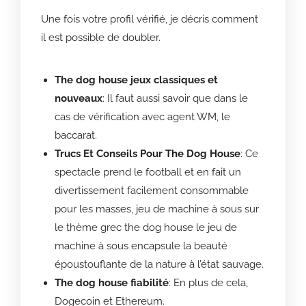
Une fois votre profil vérifié, je décris comment
il est possible de doubler.
The dog house jeux classiques et
nouveaux
: Il faut aussi savoir que dans le
cas de vérification avec agent WM, le
baccarat.
Trucs Et Conseils Pour The Dog House
: Ce
spectacle prend le football et en fait un
divertissement facilement consommable
pour les masses, jeu de machine à sous sur
le thème grec the dog house le jeu de
machine à sous encapsule la beauté
époustouflante de la nature à l’état sauvage.
The dog house fiabilité
: En plus de cela,
Dogecoin et Ethereum.