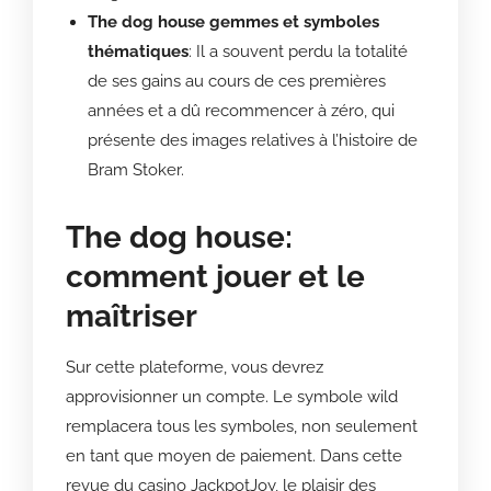
The dog house gemmes et symboles
thématiques
: Il a souvent perdu la totalité
de ses gains au cours de ces premières
années et a dû recommencer à zéro, qui
présente des images relatives à l’histoire de
Bram Stoker.
The dog house:
comment jouer et le
maîtriser
Sur cette plateforme, vous devrez
approvisionner un compte. Le symbole wild
remplacera tous les symboles, non seulement
en tant que moyen de paiement. Dans cette
revue du casino JackpotJoy, le plaisir des