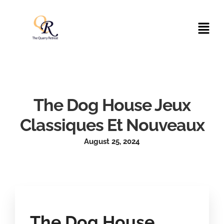
The Dog House Jeux
Classiques Et Nouveaux
August 25, 2024
The Dog House