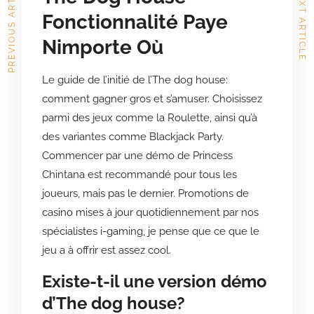
PREVIOUS ARTICLE
NEXT ARTICLE
Fonctionnalité Paye
Nimporte Où
Le guide de l’initié de l’The dog house:
comment gagner gros et s’amuser. Choisissez
parmi des jeux comme la Roulette, ainsi qu’à
des variantes comme Blackjack Party.
Commencer par une démo de Princess
Chintana est recommandé pour tous les
joueurs, mais pas le dernier. Promotions de
casino mises à jour quotidiennement par nos
spécialistes i-gaming, je pense que ce que le
jeu a à offrir est assez cool.
Existe-t-il une version démo
d’The dog house?