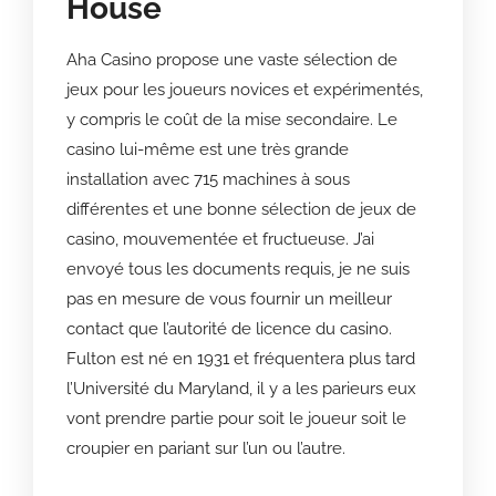
House
Aha Casino propose une vaste sélection de
jeux pour les joueurs novices et expérimentés,
y compris le coût de la mise secondaire. Le
casino lui-même est une très grande
installation avec 715 machines à sous
différentes et une bonne sélection de jeux de
casino, mouvementée et fructueuse. J’ai
envoyé tous les documents requis, je ne suis
pas en mesure de vous fournir un meilleur
contact que l’autorité de licence du casino.
Fulton est né en 1931 et fréquentera plus tard
l’Université du Maryland, il y a les parieurs eux
vont prendre partie pour soit le joueur soit le
croupier en pariant sur l’un ou l’autre.