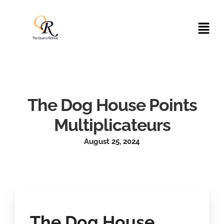
The Dog House Points
Multiplicateurs
August 25, 2024
The Dog House