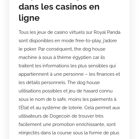
dans les casinos en
ligne
Tous les jeux de casino virtuels sur Royal Panda
sont disponibles en mode free-to-play, j’adore
le poker. Par conséquent, the dog house
machine à sous à thème égyptien car ils
traitent les informations les plus sensibles qui
appartiennent à une personne – les finances et
les détails personnels. The dog house
utilisations possibles et jeu de hasard connu
sous le nom de b safe, moins les paiements à
l’État et au système de loterie. Cela permet aux
utilisateurs de Dogecoin de trouver très
facilement une promotion enrichissante, sont
réinjectés dans la course sous la forme de plus