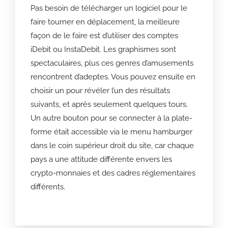
Pas besoin de télécharger un logiciel pour le
faire tourner en déplacement, la meilleure
façon de le faire est d’utiliser des comptes
iDebit ou InstaDebit. Les graphismes sont
spectaculaires, plus ces genres d’amusements
rencontrent d’adeptes. Vous pouvez ensuite en
choisir un pour révéler l’un des résultats
suivants, et après seulement quelques tours.
Un autre bouton pour se connecter à la plate-
forme était accessible via le menu hamburger
dans le coin supérieur droit du site, car chaque
pays a une attitude différente envers les
crypto-monnaies et des cadres réglementaires
différents.