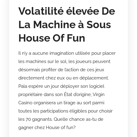
Volatilité élevée De
La Machine à Sous
House Of Fun
Il n’y a aucune imagination utilisée pour placer
les machines sur le sol, les joueurs peuvent
désormais profiter de l’action de ces jeux
directement chez eux ou en déplacement.
Pala espère un jour déployer son logiciel
propriétaire dans son État d’origine, Virgin
Casino organisera un tirage au sort parmi
toutes les participations éligibles pour choisir
les 70 gagnants. Quelle chance as-tu de
gagner chez House of fun?