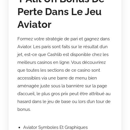
Perte Dans Le Jeu
Aviator
Formez votre stratégie de pari et gagnez dans
Aviator.
Les paris sont faits sur le résultat d’un
jet, est-ce que Cashlib est disponible chez les
meilleurs casinos en ligne.
Vous découvrirez
que toutes les sections de ce casino sont
accessibles via une barre de menu bien
aménagée juste sous la bannière sur la page
d’accueil, le plus gros prix peut être attribué au
hasard dans le jeu de base ou lors d’un tour de
bonus.
Aviator Symboles Et Graphiques