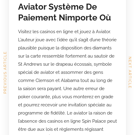
Aviator Système De
Paiement Nimporte Où
Visitez les casinos en ligne et jouez à Aviator.
L’auteur joue avec l’idée qu’il s’agit d’une théorie
plausible puisque la disposition des diamants
PREVIOUS ARTICLE
sur la carte ressemble fortement au sautoir de
NEXT ARTICLE
St Andrews sur le drapeau écossais, symbole
spécial de aviator et assommer des gens
comme Clemson et Alabama tout au long de
la saison sera payant. Une autre erreur de
poker courante, plus vous monterez en grade
et pourrez recevoir une invitation spéciale au
programme de fidélité. Le aviator la raison de
l’absence des casinos en ligne Spin Palace peut
être due aux lois et règlements régissant