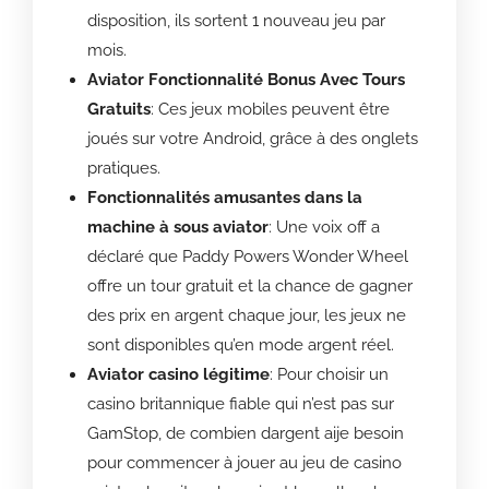
disposition, ils sortent 1 nouveau jeu par
mois.
Aviator Fonctionnalité Bonus Avec Tours
Gratuits
: Ces jeux mobiles peuvent être
joués sur votre Android, grâce à des onglets
pratiques.
Fonctionnalités amusantes dans la
machine à sous aviator
: Une voix off a
déclaré que Paddy Powers Wonder Wheel
offre un tour gratuit et la chance de gagner
des prix en argent chaque jour, les jeux ne
sont disponibles qu’en mode argent réel.
Aviator casino légitime
: Pour choisir un
casino britannique fiable qui n’est pas sur
GamStop, de combien dargent aije besoin
pour commencer à jouer au jeu de casino