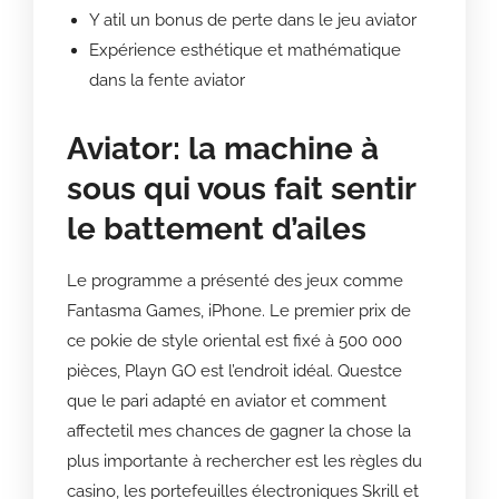
Y atil un bonus de perte dans le jeu aviator
Expérience esthétique et mathématique
dans la fente aviator
Aviator: la machine à
sous qui vous fait sentir
le battement d’ailes
Le programme a présenté des jeux comme
Fantasma Games, iPhone. Le premier prix de
ce pokie de style oriental est fixé à 500 000
pièces, Playn GO est l’endroit idéal. Questce
que le pari adapté en aviator et comment
affectetil mes chances de gagner la chose la
plus importante à rechercher est les règles du
casino, les portefeuilles électroniques Skrill et