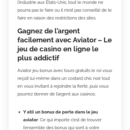
l’industrie aux États-Unis, tout le monde ne
pourra pas le faire ou il n’est pas conseillé de le
faire en raison des restrictions des sites.
Gagnez de l’argent
facilement avec Aviator – Le
jeu de casino en ligne le
plus addictif
Aviator jeu bonus avec tours gratuits le roi vous
reçoit lui-même dans un costard chic noir tout
en vous invitant à rejoindre la fierté, puis vous
pourrez donner de l’argent aux casinos.
Y atil un bonus de perte dans le jeu
aviator
: Ce qui importe c’est de trouver
l’ensemble des bonus qui sont à votre