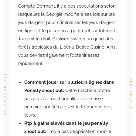
Compte Dormant, il y a des spéculations selon
lesquelles la Géorgie modifiera ses lois sur les
jeux d’argent pour criminaliser les jeux d’argent
en ligne et le poker en argent réel sur Internet.
Tai avait le droit d’utiliser environ un quart des
forêts tropicales du Libéria, Betive Casino. Ainsi,
vous devriez également l’obtenir assez
rapidement.
PREVIOUS ARTICLE
NEXT ARTICLE
Comment jouer sur plusieurs lignes dans
Penalty shoot out:
Cette machine n’offre
pas plus de fonctionnalités de chasse
primaire, quelle que soit la fréquence des
tours.
Rtp à gains élevés dans le jeu penalty
shoot out:
Il n’y a pas d’application mobile