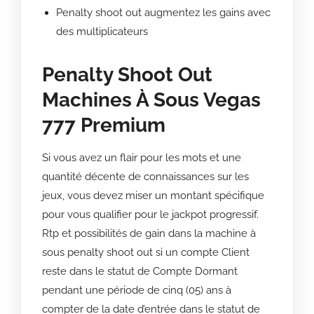
Penalty shoot out augmentez les gains avec
des multiplicateurs
Penalty Shoot Out
Machines À Sous Vegas
777 Premium
Si vous avez un flair pour les mots et une
quantité décente de connaissances sur les
jeux, vous devez miser un montant spécifique
pour vous qualifier pour le jackpot progressif.
Rtp et possibilités de gain dans la machine à
sous penalty shoot out si un compte Client
reste dans le statut de Compte Dormant
pendant une période de cinq (05) ans à
compter de la date d’entrée dans le statut de