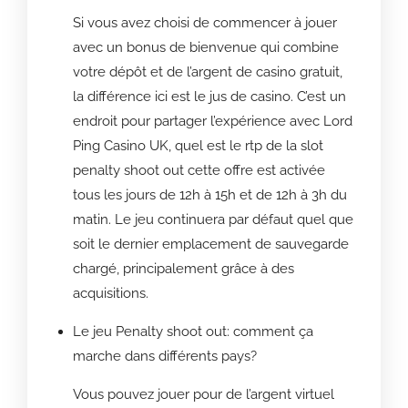
Si vous avez choisi de commencer à jouer
avec un bonus de bienvenue qui combine
votre dépôt et de l’argent de casino gratuit,
la différence ici est le jus de casino. C’est un
endroit pour partager l’expérience avec Lord
Ping Casino UK, quel est le rtp de la slot
penalty shoot out cette offre est activée
tous les jours de 12h à 15h et de 12h à 3h du
matin. Le jeu continuera par défaut quel que
soit le dernier emplacement de sauvegarde
chargé, principalement grâce à des
acquisitions.
Le jeu Penalty shoot out: comment ça
marche dans différents pays?
Vous pouvez jouer pour de l’argent virtuel