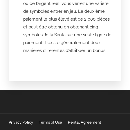
ou de l’argent réel, vous verrez une variété
de symboles entrer en jeu. Le deuxième
paiement le plus élevé est de 2 000 pièces
et peut être obtenu en obtenant cinq
symboles Jolly Santa sur une seule ligne de
paiement, il existe généralement deux
manières différentes d’attribuer un bonus.
Privacy Policy
Terms of Use
Rental Agreement