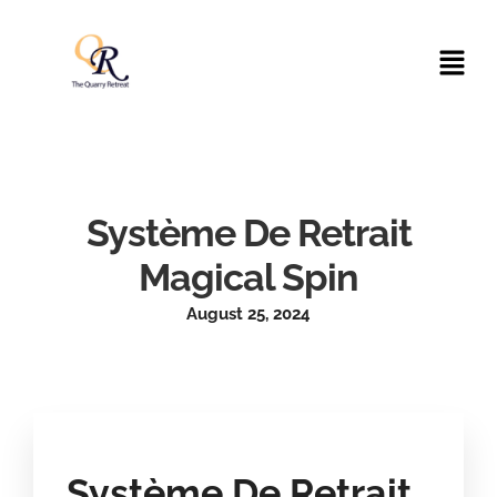
Système De Retrait
Magical Spin
August 25, 2024
Système De Retrait