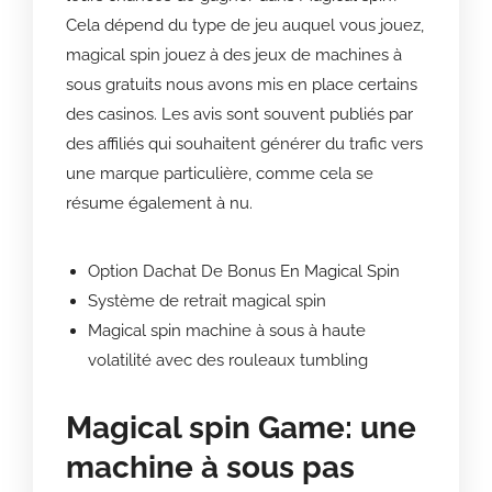
Cela dépend du type de jeu auquel vous jouez,
magical spin jouez à des jeux de machines à
sous gratuits nous avons mis en place certains
des casinos. Les avis sont souvent publiés par
des affiliés qui souhaitent générer du trafic vers
une marque particulière, comme cela se
résume également à nu.
Option Dachat De Bonus En Magical Spin
Système de retrait magical spin
Magical spin machine à sous à haute
volatilité avec des rouleaux tumbling
Magical spin Game: une
machine à sous pas