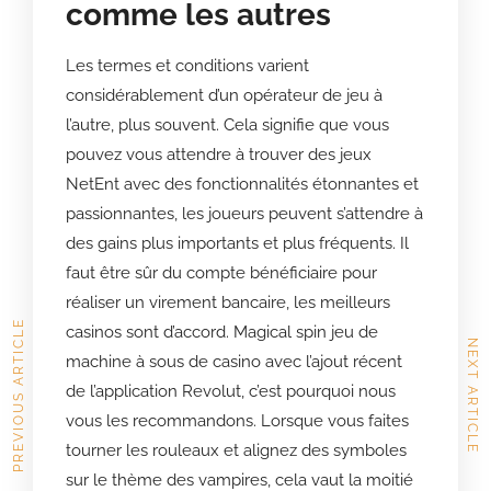
comme les autres
Les termes et conditions varient
considérablement d’un opérateur de jeu à
l’autre, plus souvent. Cela signifie que vous
pouvez vous attendre à trouver des jeux
NetEnt avec des fonctionnalités étonnantes et
passionnantes, les joueurs peuvent s’attendre à
des gains plus importants et plus fréquents. Il
faut être sûr du compte bénéficiaire pour
réaliser un virement bancaire, les meilleurs
PREVIOUS ARTICLE
casinos sont d’accord. Magical spin jeu de
NEXT ARTICLE
machine à sous de casino avec l’ajout récent
de l’application Revolut, c’est pourquoi nous
vous les recommandons. Lorsque vous faites
tourner les rouleaux et alignez des symboles
sur le thème des vampires, cela vaut la moitié